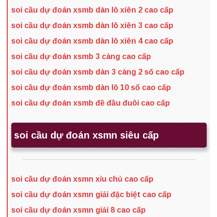
soi cầu dự đoán xsmb dàn lô xiên 2 cao cấp
soi cầu dự đoán xsmb dàn lô xiên 3 cao cấp
soi cầu dự đoán xsmb dàn lô xiên 4 cao cấp
soi cầu dự đoán xsmb 3 càng cao cấp
soi cầu dự đoán xsmb dàn 3 càng 2 số cao cấp
soi cầu dự đoán xsmb dàn lô 10 số cao cấp
soi cầu dự đoán xsmb đề đầu đuôi cao cấp
soi cầu dự đoán xsmn siêu cấp
soi cầu dự đoán xsmn xỉu chủ cao cấp
soi cầu dự đoán xsmn giải đặc biệt cao cấp
soi cầu dự đoán xsmn giải 8 cao cấp