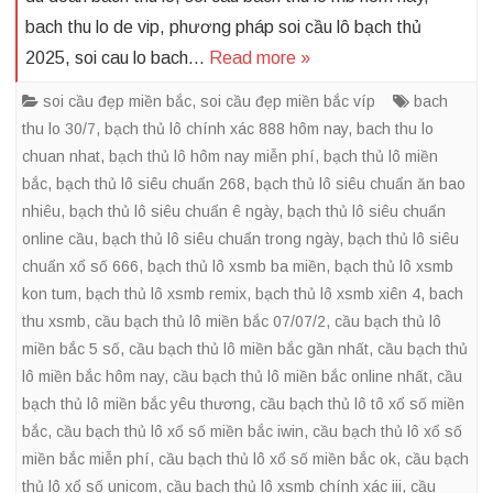
bach thu lo de vip, phương pháp soi cầu lô bạch thủ
2025, soi cau lo bach…
Read more »
soi cầu đẹp miền bắc
,
soi cầu đẹp miền bắc víp
bach
thu lo 30/7
,
bạch thủ lô chính xác 888 hôm nay
,
bach thu lo
chuan nhat
,
bạch thủ lô hôm nay miễn phí
,
bạch thủ lô miền
bắc
,
bạch thủ lô siêu chuẩn 268
,
bạch thủ lô siêu chuẩn ăn bao
nhiêu
,
bạch thủ lô siêu chuẩn ê ngày
,
bạch thủ lô siêu chuẩn
online cầu
,
bạch thủ lô siêu chuẩn trong ngày
,
bạch thủ lô siêu
chuẩn xổ số 666
,
bạch thủ lô xsmb ba miền
,
bạch thủ lô xsmb
kon tum
,
bạch thủ lô xsmb remix
,
bạch thủ lô xsmb xiên 4
,
bach
thu xsmb
,
cầu bạch thủ lô miền bắc 07/07/2
,
cầu bạch thủ lô
miền bắc 5 số
,
cầu bạch thủ lô miền bắc gần nhất
,
cầu bạch thủ
lô miền bắc hôm nay
,
cầu bạch thủ lô miền bắc online nhất
,
cầu
bạch thủ lô miền bắc yêu thương
,
cầu bạch thủ lô tô xổ số miền
bắc
,
cầu bạch thủ lô xổ số miền bắc iwin
,
cầu bạch thủ lô xổ số
miền bắc miễn phí
,
cầu bạch thủ lô xổ số miền bắc ok
,
cầu bạch
thủ lô xổ số unicom
,
cầu bạch thủ lô xsmb chính xác iii
,
cầu