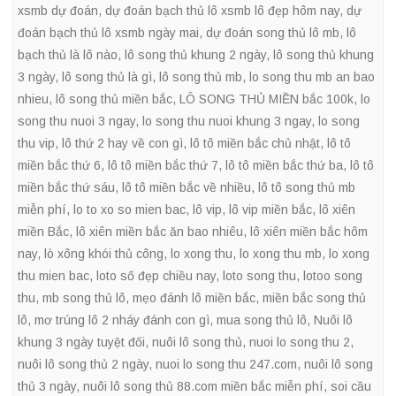
xsmb dự đoán
,
dự đoán bạch thủ lô xsmb lô đẹp hôm nay
,
dự
đoán bạch thủ lô xsmb ngày mai
,
dự đoán song thủ lô mb
,
lô
bạch thủ là lô nào
,
lô song thủ khung 2 ngày
,
lô song thủ khung
3 ngày
,
lô song thủ là gì
,
lô song thủ mb
,
lo song thu mb an bao
nhieu
,
lô song thủ miền bắc
,
LÔ SONG THỦ MIỀN bắc 100k
,
lo
song thu nuoi 3 ngay
,
lo song thu nuoi khung 3 ngay
,
lo song
thu vip
,
lô thứ 2 hay về con gì
,
lô tô miền bắc chủ nhật
,
lô tô
miền bắc thứ 6
,
lô tô miền bắc thứ 7
,
lô tô miền bắc thứ ba
,
lô tô
miền bắc thứ sáu
,
lô tô miền bắc về nhiều
,
lô tô song thủ mb
miễn phí
,
lo to xo so mien bac
,
lô vip
,
lô vip miền bắc
,
lô xiên
miền Bắc
,
lô xiên miền bắc ăn bao nhiêu
,
lô xiên miền bắc hôm
nay
,
lò xông khói thủ công
,
lo xong thu
,
lo xong thu mb
,
lo xong
thu mien bac
,
loto số đẹp chiều nay
,
loto song thu
,
lotoo song
thu
,
mb song thủ lô
,
mẹo đánh lô miền bắc
,
miền bắc song thủ
lô
,
mơ trúng lô 2 nháy đánh con gì
,
mua song thủ lô
,
Nuôi lô
khung 3 ngày tuyệt đối
,
nuôi lô song thủ
,
nuoi lo song thu 2
,
nuôi lô song thủ 2 ngày
,
nuoi lo song thu 247.com
,
nuôi lô song
thủ 3 ngày
,
nuôi lô song thủ 88.com miền bắc miễn phí
,
soi cầu