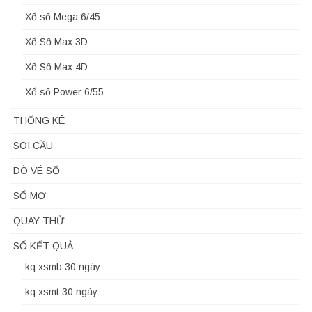
Xổ số Mega 6/45
Xổ Số Max 3D
Xổ Số Max 4D
Xổ số Power 6/55
THỐNG KÊ
SOI CẦU
DÒ VÉ SỐ
SỔ MƠ
QUAY THỬ
SỐ KẾT QUẢ
kq xsmb 30 ngày
kq xsmt 30 ngày