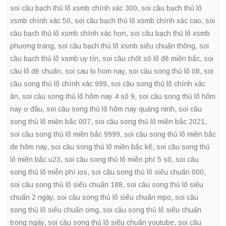
soi cầu bạch thủ lô xsmb chính xác 300
,
soi cầu bạch thủ lô
xsmb chính xác 50
,
soi cầu bạch thủ lô xsmb chính xác cao
,
soi
cầu bạch thủ lô xsmb chính xác hơn
,
soi cầu bạch thủ lô xsmb
phương trang
,
soi cầu bạch thủ lô xsmb siêu chuẩn thông
,
soi
cầu bạch thủ lô xsmb uy tín
,
soi cầu chốt số lô đề miền bắc
,
soi
cầu lô đề chuẩn
,
soi cau lo hom nay
,
soi cầu song thủ lô 08
,
soi
cầu song thủ lô chính xác 999
,
soi cầu song thủ lô chính xác
ăn
,
soi cầu song thủ lô hôm nay 4 số 9
,
soi cầu song thủ lô hôm
nay ơ đâu
,
soi cầu song thủ lô hôm nay quảng ninh
,
soi cầu
song thủ lô miền bắc 007
,
soi cầu song thủ lô miền bắc 2021
,
soi cầu song thủ lô miền bắc 9999
,
soi cầu song thủ lô miền bắc
de hôm nay
,
soi cầu song thủ lô miền bắc kê
,
soi cầu song thủ
lô miền bắc u23
,
soi cầu song thủ lô miễn phí 5 số
,
soi cầu
song thủ lô miễn phí ios
,
soi cầu song thủ lô siêu chuẩn 000
,
soi cầu song thủ lô siêu chuẩn 188
,
soi cầu song thủ lô siêu
chuẩn 2 ngày
,
soi cầu song thủ lô siêu chuẩn mpo
,
soi cầu
song thủ lô siêu chuẩn omg
,
soi cầu song thủ lô siêu chuẩn
trong ngày
,
soi cầu song thủ lô siêu chuẩn youtube
,
soi cầu