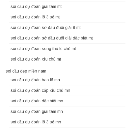
soi cầu dự đoán giải tám mt
soi cầu dự đoán lô 3 số mt
soi cầu dự đoán sớ đầu đuôi giải 8 mt
soi cầu dự đoán sớ đầu đuôi giải đặc biệt mt
soi cầu dự đoán song thủ lô chủ mt
soi cầu dự đoán xíu chủ mt
soi cầu đẹp miền nam
soi cầu dự đoán bao lô mn
soi cầu dự đoán cặp xíu chủ mn
soi cầu dự đoán đặc biệt mn
soi cầu dự đoán giải tám mn
soi cầu dự đoán lô 3 số mn