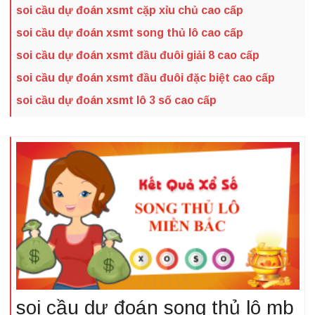
soi cầu dự đoán xsmt cặp xỉu chủ cao cấp
soi cầu dự đoán xsmt song thủ lô cao cấp
soi cầu dự đoán xsmt đầu đuôi giải 8 cao cấp
soi cầu dự đoán xsmt đầu đuôi đặc biệt cao cấp
soi cầu dự đoán xsmt lô 3 số cao cấp
soi cầu dự đoán song thủ lô mb