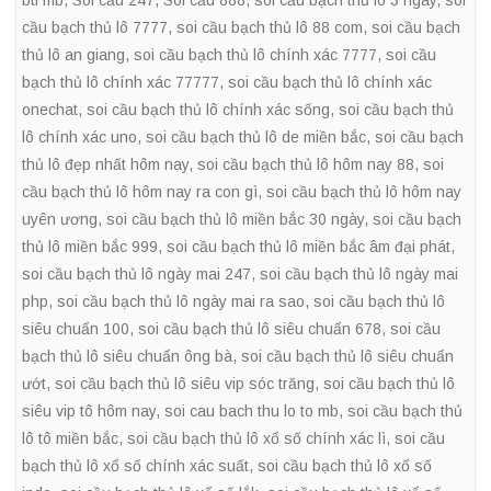
btl mb
,
Soi cầu 247
,
Soi cầu 888
,
soi cầu bạch thủ lô 3 ngày
,
soi
cầu bạch thủ lô 7777
,
soi cầu bạch thủ lô 88 com
,
soi cầu bạch
thủ lô an giang
,
soi cầu bạch thủ lô chính xác 7777
,
soi cầu
bạch thủ lô chính xác 77777
,
soi cầu bạch thủ lô chính xác
onechat
,
soi cầu bạch thủ lô chính xác sống
,
soi cầu bạch thủ
lô chính xác uno
,
soi cầu bạch thủ lô de miền bắc
,
soi cầu bạch
thủ lô đẹp nhất hôm nay
,
soi cầu bạch thủ lô hôm nay 88
,
soi
cầu bạch thủ lô hôm nay ra con gì
,
soi cầu bạch thủ lô hôm nay
uyên ương
,
soi cầu bạch thủ lô miền bắc 30 ngày
,
soi cầu bạch
thủ lô miền bắc 999
,
soi cầu bạch thủ lô miền bắc âm đại phát
,
soi cầu bạch thủ lô ngày mai 247
,
soi cầu bạch thủ lô ngày mai
php
,
soi cầu bạch thủ lô ngày mai ra sao
,
soi cầu bạch thủ lô
siêu chuẩn 100
,
soi cầu bạch thủ lô siêu chuẩn 678
,
soi cầu
bạch thủ lô siêu chuẩn ông bà
,
soi cầu bạch thủ lô siêu chuẩn
ướt
,
soi cầu bạch thủ lô siêu vip sóc trăng
,
soi cầu bạch thủ lô
siêu vip tô hôm nay
,
soi cau bach thu lo to mb
,
soi cầu bạch thủ
lô tô miền bắc
,
soi cầu bạch thủ lô xổ số chính xác lì
,
soi cầu
bạch thủ lô xổ số chính xác suất
,
soi cầu bạch thủ lô xổ số