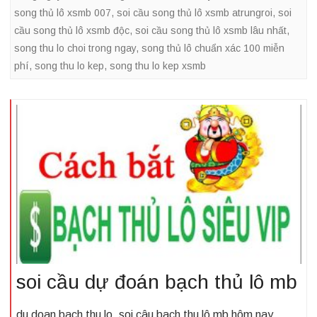
song thủ lô xsmb 007
,
soi cầu song thủ lô xsmb atrungroi
,
soi
cầu song thủ lô xsmb độc
,
soi cầu song thủ lô xsmb lâu nhất
,
song thu lo choi trong ngay
,
song thủ lô chuẩn xác 100 miễn
phí
,
song thu lo kep
,
song thu lo kep xsmb
soi cầu dự đoán bạch thủ lô mb
du doan bach thu lo, soi câu bach thu lô mb hôm nay,