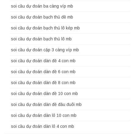
soi cầu dự đoán ba càng víp mb
soi cầu dự đoán bạch thủ đề mb
soi cầu dự đoán bạch thủ lô kép mb
soi cầu dự đoán bạch thủ lô mb
soi cầu dự đoán cặp 3 càng víp mb
soi cầu dự đoán dàn đề 4 con mb
soi cầu dự đoán dàn đề 6 con mb
soi cầu dự đoán dàn đề 8 con mb
soi cầu dự đoán dàn đề 10 con mb
soi cầu dự đoán dàn đề đầu đuôi mb
soi cầu dự đoán dàn lô 10 con mb
soi cầu dự đoán dàn lô 4 con mb