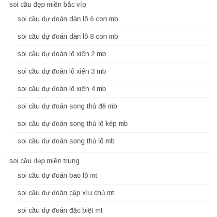
soi cầu đẹp miền bắc víp
soi cầu dự đoán dàn lô 6 con mb
soi cầu dự đoán dàn lô 8 con mb
soi cầu dự đoán lô xiên 2 mb
soi cầu dự đoán lô xiên 3 mb
soi cầu dự đoán lô xiên 4 mb
soi cầu dự đoán song thủ đề mb
soi cầu dự đoán song thủ lô kép mb
soi cầu dự đoán song thủ lô mb
soi cầu đẹp miền trung
soi cầu dự đoán bao lô mt
soi cầu dự đoán cặp xíu chủ mt
soi cầu dự đoán đặc biệt mt