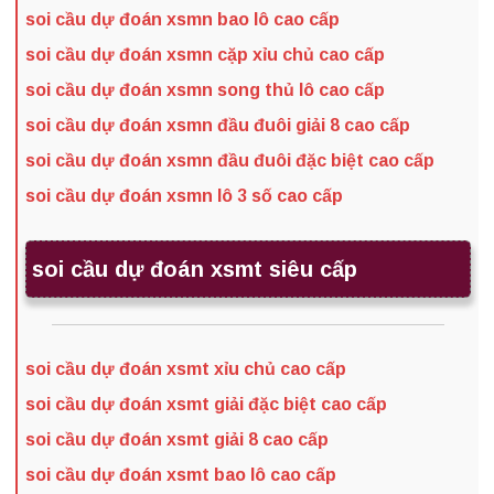
soi cầu dự đoán xsmn bao lô cao cấp
soi cầu dự đoán xsmn cặp xỉu chủ cao cấp
soi cầu dự đoán xsmn song thủ lô cao cấp
soi cầu dự đoán xsmn đầu đuôi giải 8 cao cấp
soi cầu dự đoán xsmn đầu đuôi đặc biệt cao cấp
soi cầu dự đoán xsmn lô 3 số cao cấp
soi cầu dự đoán xsmt siêu cấp
soi cầu dự đoán xsmt xỉu chủ cao cấp
soi cầu dự đoán xsmt giải đặc biệt cao cấp
soi cầu dự đoán xsmt giải 8 cao cấp
soi cầu dự đoán xsmt bao lô cao cấp