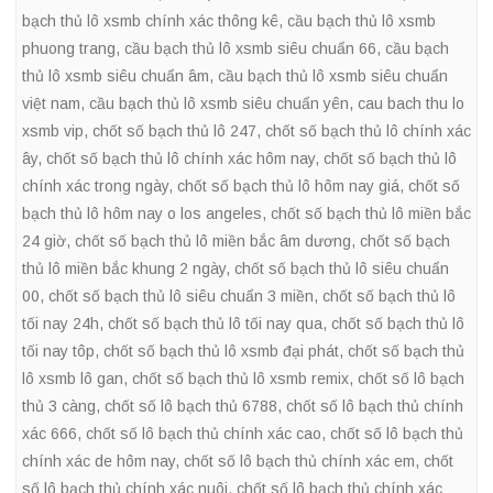
bạch thủ lô xsmb chính xác thông kê
,
cầu bạch thủ lô xsmb
phuong trang
,
cầu bạch thủ lô xsmb siêu chuẩn 66
,
cầu bạch
thủ lô xsmb siêu chuẩn âm
,
cầu bạch thủ lô xsmb siêu chuẩn
việt nam
,
cầu bạch thủ lô xsmb siêu chuẩn yên
,
cau bach thu lo
xsmb vip
,
chốt số bạch thủ lô 247
,
chốt số bạch thủ lô chính xác
ây
,
chốt số bạch thủ lô chính xác hôm nay
,
chốt số bạch thủ lô
chính xác trong ngày
,
chốt số bạch thủ lô hôm nay giá
,
chốt số
bạch thủ lô hôm nay o los angeles
,
chốt số bạch thủ lô miền bắc
24 giờ
,
chốt số bạch thủ lô miền bắc âm dương
,
chốt số bạch
thủ lô miền bắc khung 2 ngày
,
chốt số bạch thủ lô siêu chuẩn
00
,
chốt số bạch thủ lô siêu chuẩn 3 miền
,
chốt số bạch thủ lô
tối nay 24h
,
chốt số bạch thủ lô tối nay qua
,
chốt số bạch thủ lô
tối nay tôp
,
chốt số bạch thủ lô xsmb đại phát
,
chốt số bạch thủ
lô xsmb lô gan
,
chốt số bạch thủ lô xsmb remix
,
chốt số lô bạch
thủ 3 càng
,
chốt số lô bạch thủ 6788
,
chốt số lô bạch thủ chính
xác 666
,
chốt số lô bạch thủ chính xác cao
,
chốt số lô bạch thủ
chính xác de hôm nay
,
chốt số lô bạch thủ chính xác em
,
chốt
số lô bạch thủ chính xác nuôi
,
chốt số lô bạch thủ chính xác