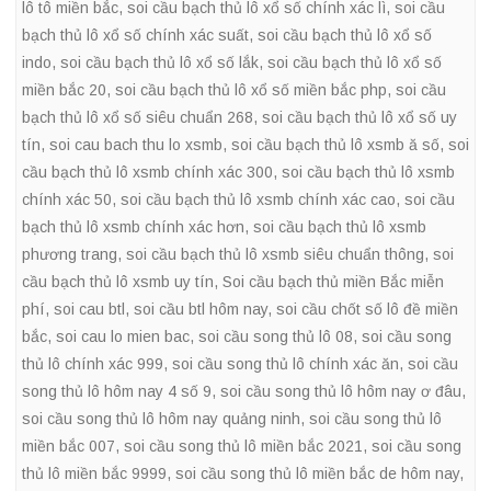
lô tô miền bắc
,
soi cầu bạch thủ lô xổ số chính xác lì
,
soi cầu
bạch thủ lô xổ số chính xác suất
,
soi cầu bạch thủ lô xổ số
indo
,
soi cầu bạch thủ lô xổ số lắk
,
soi cầu bạch thủ lô xổ số
miền bắc 20
,
soi cầu bạch thủ lô xổ số miền bắc php
,
soi cầu
bạch thủ lô xổ số siêu chuẩn 268
,
soi cầu bạch thủ lô xổ số uy
tín
,
soi cau bach thu lo xsmb
,
soi cầu bạch thủ lô xsmb ă số
,
soi
cầu bạch thủ lô xsmb chính xác 300
,
soi cầu bạch thủ lô xsmb
chính xác 50
,
soi cầu bạch thủ lô xsmb chính xác cao
,
soi cầu
bạch thủ lô xsmb chính xác hơn
,
soi cầu bạch thủ lô xsmb
phương trang
,
soi cầu bạch thủ lô xsmb siêu chuẩn thông
,
soi
cầu bạch thủ lô xsmb uy tín
,
Soi cầu bạch thủ miền Bắc miễn
phí
,
soi cau btl
,
soi cầu btl hôm nay
,
soi cầu chốt số lô đề miền
bắc
,
soi cau lo mien bac
,
soi cầu song thủ lô 08
,
soi cầu song
thủ lô chính xác 999
,
soi cầu song thủ lô chính xác ăn
,
soi cầu
song thủ lô hôm nay 4 số 9
,
soi cầu song thủ lô hôm nay ơ đâu
,
soi cầu song thủ lô hôm nay quảng ninh
,
soi cầu song thủ lô
miền bắc 007
,
soi cầu song thủ lô miền bắc 2021
,
soi cầu song
thủ lô miền bắc 9999
,
soi cầu song thủ lô miền bắc de hôm nay
,