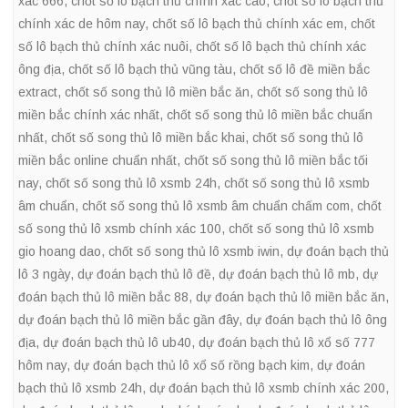
xác 666
,
chốt số lô bạch thủ chính xác cao
,
chốt số lô bạch thủ
chính xác de hôm nay
,
chốt số lô bạch thủ chính xác em
,
chốt
số lô bạch thủ chính xác nuôi
,
chốt số lô bạch thủ chính xác
ông địa
,
chốt số lô bạch thủ vũng tàu
,
chốt số lô đề miền bắc
extract
,
chốt số song thủ lô miền bắc ăn
,
chốt số song thủ lô
miền bắc chính xác nhất
,
chốt số song thủ lô miền bắc chuẩn
nhất
,
chốt số song thủ lô miền bắc khai
,
chốt số song thủ lô
miền bắc online chuẩn nhất
,
chốt số song thủ lô miền bắc tối
nay
,
chốt số song thủ lô xsmb 24h
,
chốt số song thủ lô xsmb
âm chuẩn
,
chốt số song thủ lô xsmb âm chuẩn chấm com
,
chốt
số song thủ lô xsmb chính xác 100
,
chốt số song thủ lô xsmb
gio hoang dao
,
chốt số song thủ lô xsmb iwin
,
dự đoán bạch thủ
lô 3 ngày
,
dự đoán bạch thủ lô đề
,
dự đoán bạch thủ lô mb
,
dự
đoán bạch thủ lô miền bắc 88
,
dự đoán bạch thủ lô miền bắc ăn
,
dự đoán bạch thủ lô miền bắc gần đây
,
dự đoán bạch thủ lô ông
địa
,
dự đoán bạch thủ lô ub40
,
dự đoán bạch thủ lô xổ số 777
hôm nay
,
dự đoán bạch thủ lô xổ số rồng bạch kim
,
dự đoán
bạch thủ lô xsmb 24h
,
dự đoán bạch thủ lô xsmb chính xác 200
,