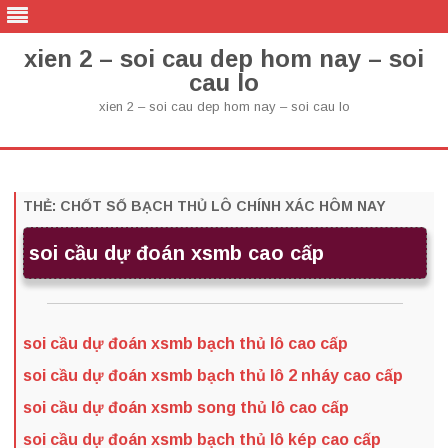
xien 2 – soi cau dep hom nay – soi
cau lo
xien 2 – soi cau dep hom nay – soi cau lo
Skip
to
content
THẺ:
CHỐT SỐ BẠCH THỦ LÔ CHÍNH XÁC HÔM NAY
soi cầu dự đoán xsmb cao cấp
soi cầu dự đoán xsmb bạch thủ lô cao cấp
soi cầu dự đoán xsmb bạch thủ lô 2 nháy cao cấp
soi cầu dự đoán xsmb song thủ lô cao cấp
soi cầu dự đoán xsmb bạch thủ lô kép cao cấp