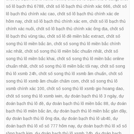
số lô bạch thủ 6788
,
chốt số lô bạch thủ chính xác 666
,
chốt số
lô bạch thủ chính xác cao
,
chốt số lô bạch thủ chính xác de
hôm nay
,
chốt số lô bạch thủ chính xác em
,
chốt số lô bạch thủ
chính xác nuôi
,
chốt số lô bạch thủ chính xác ông địa
,
chốt số
lô bạch thủ vũng tàu
,
chốt số lô đề miền bắc extract
,
chốt số
song thủ lô miền bắc ăn
,
chốt số song thủ lô miền bắc chính
xác nhất
,
chốt số song thủ lô miền bắc chuẩn nhất
,
chốt số
song thủ lô miền bắc khai
,
chốt số song thủ lô miền bắc online
chuẩn nhất
,
chốt số song thủ lô miền bắc tối nay
,
chốt số song
thủ lô xsmb 24h
,
chốt số song thủ lô xsmb âm chuẩn
,
chốt số
song thủ lô xsmb âm chuẩn chấm com
,
chốt số song thủ lô
xsmb chính xác 100
,
chốt số song thủ lô xsmb gio hoang dao
,
chốt số song thủ lô xsmb iwin
,
dự đoán bạch thủ lô 3 ngày
,
dự
đoán bạch thủ lô đề
,
dự đoán bạch thủ lô miền bắc 88
,
dự đoán
bạch thủ lô miền bắc ăn
,
dự đoán bạch thủ lô miền bắc gần đây
,
dự đoán bạch thủ lô ông địa
,
dự đoán bạch thủ lô ub40
,
dự
đoán bạch thủ lô xổ số 777 hôm nay
,
dự đoán bạch thủ lô xổ số
rồng bạch kim
,
dự đoán bạch thủ lô xsmb 24h
,
dự đoán bạch