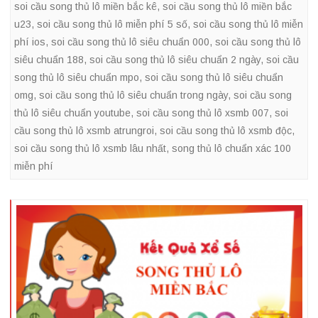
soi cầu song thủ lô miền bắc kê
,
soi cầu song thủ lô miền bắc
u23
,
soi cầu song thủ lô miễn phí 5 số
,
soi cầu song thủ lô miễn
phí ios
,
soi cầu song thủ lô siêu chuẩn 000
,
soi cầu song thủ lô
siêu chuẩn 188
,
soi cầu song thủ lô siêu chuẩn 2 ngày
,
soi cầu
song thủ lô siêu chuẩn mpo
,
soi cầu song thủ lô siêu chuẩn
omg
,
soi cầu song thủ lô siêu chuẩn trong ngày
,
soi cầu song
thủ lô siêu chuẩn youtube
,
soi cầu song thủ lô xsmb 007
,
soi
cầu song thủ lô xsmb atrungroi
,
soi cầu song thủ lô xsmb độc
,
soi cầu song thủ lô xsmb lâu nhất
,
song thủ lô chuẩn xác 100
miễn phí