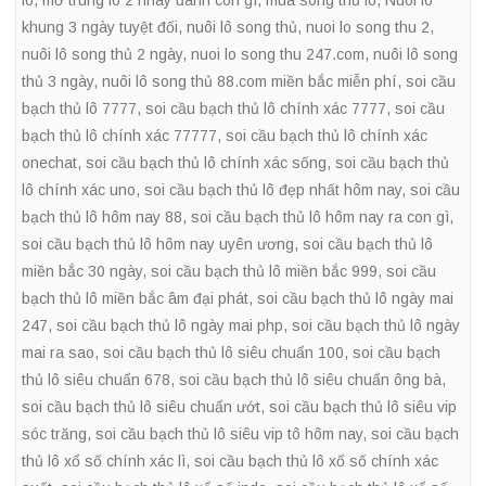
lô
,
mơ trúng lô 2 nháy đánh con gì
,
mua song thủ lô
,
Nuôi lô
khung 3 ngày tuyệt đối
,
nuôi lô song thủ
,
nuoi lo song thu 2
,
nuôi lô song thủ 2 ngày
,
nuoi lo song thu 247.com
,
nuôi lô song
thủ 3 ngày
,
nuôi lô song thủ 88.com miền bắc miễn phí
,
soi cầu
bạch thủ lô 7777
,
soi cầu bạch thủ lô chính xác 7777
,
soi cầu
bạch thủ lô chính xác 77777
,
soi cầu bạch thủ lô chính xác
onechat
,
soi cầu bạch thủ lô chính xác sống
,
soi cầu bạch thủ
lô chính xác uno
,
soi cầu bạch thủ lô đẹp nhất hôm nay
,
soi cầu
bạch thủ lô hôm nay 88
,
soi cầu bạch thủ lô hôm nay ra con gì
,
soi cầu bạch thủ lô hôm nay uyên ương
,
soi cầu bạch thủ lô
miền bắc 30 ngày
,
soi cầu bạch thủ lô miền bắc 999
,
soi cầu
bạch thủ lô miền bắc âm đại phát
,
soi cầu bạch thủ lô ngày mai
247
,
soi cầu bạch thủ lô ngày mai php
,
soi cầu bạch thủ lô ngày
mai ra sao
,
soi cầu bạch thủ lô siêu chuẩn 100
,
soi cầu bạch
thủ lô siêu chuẩn 678
,
soi cầu bạch thủ lô siêu chuẩn ông bà
,
soi cầu bạch thủ lô siêu chuẩn ướt
,
soi cầu bạch thủ lô siêu vip
sóc trăng
,
soi cầu bạch thủ lô siêu vip tô hôm nay
,
soi cầu bạch
thủ lô xổ số chính xác lì
,
soi cầu bạch thủ lô xổ số chính xác