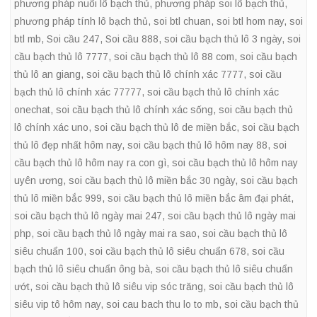
phương pháp nuôi lô bạch thủ
,
phương pháp soi lô bạch thủ
,
phương pháp tính lô bạch thủ
,
soi btl chuan
,
soi btl hom nay
,
soi
btl mb
,
Soi cầu 247
,
Soi cầu 888
,
soi cầu bạch thủ lô 3 ngày
,
soi
cầu bạch thủ lô 7777
,
soi cầu bạch thủ lô 88 com
,
soi cầu bạch
thủ lô an giang
,
soi cầu bạch thủ lô chính xác 7777
,
soi cầu
bạch thủ lô chính xác 77777
,
soi cầu bạch thủ lô chính xác
onechat
,
soi cầu bạch thủ lô chính xác sống
,
soi cầu bạch thủ
lô chính xác uno
,
soi cầu bạch thủ lô de miền bắc
,
soi cầu bạch
thủ lô đẹp nhất hôm nay
,
soi cầu bạch thủ lô hôm nay 88
,
soi
cầu bạch thủ lô hôm nay ra con gì
,
soi cầu bạch thủ lô hôm nay
uyên ương
,
soi cầu bạch thủ lô miền bắc 30 ngày
,
soi cầu bạch
thủ lô miền bắc 999
,
soi cầu bạch thủ lô miền bắc âm đại phát
,
soi cầu bạch thủ lô ngày mai 247
,
soi cầu bạch thủ lô ngày mai
php
,
soi cầu bạch thủ lô ngày mai ra sao
,
soi cầu bạch thủ lô
siêu chuẩn 100
,
soi cầu bạch thủ lô siêu chuẩn 678
,
soi cầu
bạch thủ lô siêu chuẩn ông bà
,
soi cầu bạch thủ lô siêu chuẩn
ướt
,
soi cầu bạch thủ lô siêu vip sóc trăng
,
soi cầu bạch thủ lô
siêu vip tô hôm nay
,
soi cau bach thu lo to mb
,
soi cầu bạch thủ