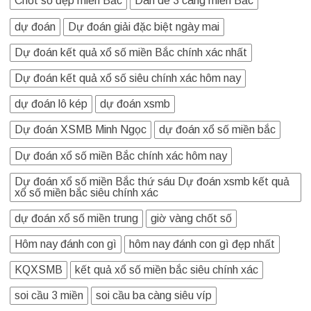
Chốt số đẹp miền Bắc
Dàn de 3 càng miền Bắc
dự đoán
Dự đoán giải đặc biệt ngày mai
Dự đoán kết quả xổ số miền Bắc chính xác nhất
Dự đoán kết quả xổ số siêu chính xác hôm nay
dự đoán lô kép
dự đoán xsmb
Dự đoán XSMB Minh Ngọc
dự đoán xổ số miền bắc
Dự đoán xổ số miền Bắc chính xác hôm nay
Dự đoán xổ số miền Bắc thứ sáu Dự đoán xsmb kết quả
xổ số miền bắc siêu chính xác
dự đoán xổ số miền trung
giờ vàng chốt số
Hôm nay đánh con gì
hôm nay đánh con gì đẹp nhất
KQXSMB
kết quả xổ số miền bắc siêu chính xác
soi cầu 3 miền
soi cầu ba càng siêu víp