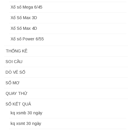
Xổ số Mega 6/45
Xổ Số Max 3D
Xổ Số Max 4D
Xổ số Power 6/55
THỐNG KÊ
SOI CẦU
DÒ VÉ SỐ
SỔ MƠ
QUAY THỬ
SỐ KẾT QUẢ
kq xsmb 30 ngày
kq xsmt 30 ngày