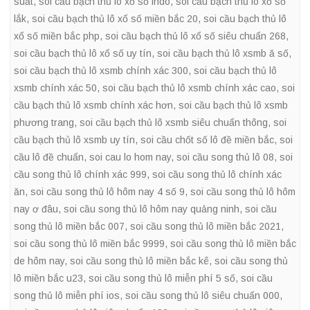
suất
,
soi cầu bạch thủ lô xổ số indo
,
soi cầu bạch thủ lô xổ số
lắk
,
soi cầu bạch thủ lô xổ số miền bắc 20
,
soi cầu bạch thủ lô
xổ số miền bắc php
,
soi cầu bạch thủ lô xổ số siêu chuẩn 268
,
soi cầu bạch thủ lô xổ số uy tín
,
soi cầu bạch thủ lô xsmb ă số
,
soi cầu bạch thủ lô xsmb chính xác 300
,
soi cầu bạch thủ lô
xsmb chính xác 50
,
soi cầu bạch thủ lô xsmb chính xác cao
,
soi
cầu bạch thủ lô xsmb chính xác hơn
,
soi cầu bạch thủ lô xsmb
phương trang
,
soi cầu bạch thủ lô xsmb siêu chuẩn thông
,
soi
cầu bạch thủ lô xsmb uy tín
,
soi cầu chốt số lô đề miền bắc
,
soi
cầu lô đề chuẩn
,
soi cau lo hom nay
,
soi cầu song thủ lô 08
,
soi
cầu song thủ lô chính xác 999
,
soi cầu song thủ lô chính xác
ăn
,
soi cầu song thủ lô hôm nay 4 số 9
,
soi cầu song thủ lô hôm
nay ơ đâu
,
soi cầu song thủ lô hôm nay quảng ninh
,
soi cầu
song thủ lô miền bắc 007
,
soi cầu song thủ lô miền bắc 2021
,
soi cầu song thủ lô miền bắc 9999
,
soi cầu song thủ lô miền bắc
de hôm nay
,
soi cầu song thủ lô miền bắc kê
,
soi cầu song thủ
lô miền bắc u23
,
soi cầu song thủ lô miễn phí 5 số
,
soi cầu
song thủ lô miễn phí ios
,
soi cầu song thủ lô siêu chuẩn 000
,