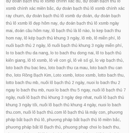
dự đoán bạch thủ lô xsmb chính xác du
,
dự đoán bạch thủ lô
xsmb chính xác miền bắc
,
dự đoán bạch thủ lô xsmb chính xác
ray churn
,
dự đoán bạch thủ lô xsmb dự đoán
,
dự đoán bạch
thủ lô xsmb lô đẹp hôm nay
,
dự đoán bạch thủ lô xsmb ngày
mai
,
đoán cầu hôm nay
,
lô bạch thủ là lô nào
,
lo kep bach thu
hom nay
,
lô kép bạch thủ khung 3 ngày
,
lô mb
,
lô miễn phí
,
lô
nuôi bạch thủ 2 ngày
,
lô nuôi bạch thủ khung 3 ngày miễn phí
,
lo to bach thu da nang
,
lo to bach thu dong nai
,
lô to bạch thủ
kiên giang
,
lô tô xsmb
,
lô về con gì
,
lô về số gì
,
lo vip bạch thủ
,
loto bach thu bac lieu
,
loto bach thu ca mau
,
loto bach thu can
tho
,
loto Rồng Bạch Kim
,
Loto xsmb
,
lotoo xsmb
,
lotto bach thu
,
lotto bach thu mb
,
nuôi lô bạch thủ 2 ngày
,
nuoi lo bach thu 2
ngay lo bach thu mb
,
nuoi lo bach thu 5 ngay
,
nuôi lô bạch thủ 7
ngày
,
nuôi lô bạch thủ khung 3 ngày dep nhat
,
nuôi lô bạch thủ
khung 3 ngày tôi
,
nuôi lô bạch thủ khung 4 ngày
,
nuoi lo bach
thu.com
,
nuôi lô bạch thủ.com lô bạch thủ là mấy con
,
phương
pháp bắt bạch thủ lô
,
phương pháp bắt bạch thủ lô miền bắc
,
phương pháp bắt lô Bạch thủ
,
phuong phap choi lo bach thu
,