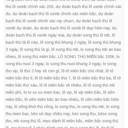
thủ lô xsmb chính xác 200
,
dự đoán bạch thủ lô xsmb chính xác
du
,
dự đoán bạch thủ lô xsmb chính xác miền bắc
,
dự đoán
bạch thủ lô xsmb chính xác ray churn
,
dự đoán bạch thủ lô
xsmb dự đoán
,
dự đoán bạch thủ lô xsmb lô đẹp hôm nay
,
dự
đoán bạch thủ lô xsmb ngày mai
,
dự đoán song thủ lô mb
,
lô
bạch thủ là lô nào
,
lô song thủ khung 2 ngày
,
lô song thủ khung
3 ngày
,
lô song thủ là gì
,
lô song thủ mb
,
lo song thu mb an bao
nhieu
,
lô song thủ miền bắc
,
LÔ SONG THỦ MIỀN bắc 100k
,
lo
song thu nuoi 3 ngay
,
lo song thu nuoi khung 3 ngay
,
lo song
thu vip
,
lô thứ 2 hay về con gì
,
lô tô miền bắc chủ nhật
,
lô tô
miền bắc thứ 6
,
lô tô miền bắc thứ 7
,
lô tô miền bắc thứ ba
,
lô tô
miền bắc thứ sáu
,
lô tô miền bắc về nhiều
,
lô tô song thủ mb
miễn phí
,
lo to xo so mien bac
,
lô vip
,
lô vip miền bắc
,
lô xiên
miền Bắc
,
lô xiên miền bắc ăn bao nhiêu
,
lô xiên miền bắc hôm
nay
,
lò xông khói thủ công
,
lo xong thu
,
lo xong thu mb
,
lo xong
thu mien bac
,
loto số đẹp chiều nay
,
loto song thu
,
lotoo song
thu
,
mb song thủ lô
,
mẹo đánh lô miền bắc
,
miền bắc song thủ