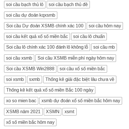
soi cầu bạch thủ lô
soi cầu bạch thủ đề
soi cầu dự đoán kqxsmb
Soi cầu Dự đoán XSMB chính xác 100
soi cầu hôm nay
soi cầu kết quả xổ số miền bắc
soi cầu lô chuẩn
Soi cầu lô chính xác 100 đánh lô không lỗ
soi cầu mb
soi cầu xsmb
Soi cầu XSMB miễn phí ngày hôm nay
Soi cầu XSMB Win2888
soi cầu xổ số miền bắc
soi xsmb
sxmb
Thống kê giải đặc biệt lâu chưa về
Thống kê kết quả xổ số miền Bắc 100 ngày
xo so mien bac
xsmb dự đoán xổ số miền bắc hôm nay
XSMB năm 2021
XSMN
xsmt
xổ số miền bắc hôm nay