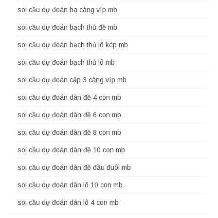
soi cầu dự đoán ba càng víp mb
soi cầu dự đoán bạch thủ đề mb
soi cầu dự đoán bạch thủ lô kép mb
soi cầu dự đoán bạch thủ lô mb
soi cầu dự đoán cặp 3 càng víp mb
soi cầu dự đoán dàn đề 4 con mb
soi cầu dự đoán dàn đề 6 con mb
soi cầu dự đoán dàn đề 8 con mb
soi cầu dự đoán dàn đề 10 con mb
soi cầu dự đoán dàn đề đầu đuôi mb
soi cầu dự đoán dàn lô 10 con mb
soi cầu dự đoán dàn lô 4 con mb