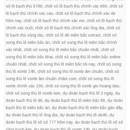
số lô bạch thủ 6788
,
chốt số lô bạch thủ chính xác 666
,
chốt số
lô bạch thủ chính xác cao
,
chốt số lô bạch thủ chính xác de
hôm nay
,
chốt số lô bạch thủ chính xác em
,
chốt số lô bạch thủ
chính xác nuôi
,
chốt số lô bạch thủ chính xác ông địa
,
chốt số
lô bạch thủ vũng tàu
,
chốt số lô đề miền bắc extract
,
chốt số
song thủ lô miền bắc ăn
,
chốt số song thủ lô miền bắc chính
xác nhất
,
chốt số song thủ lô miền bắc chuẩn nhất
,
chốt số
song thủ lô miền bắc khai
,
chốt số song thủ lô miền bắc online
chuẩn nhất
,
chốt số song thủ lô miền bắc tối nay
,
chốt số song
thủ lô xsmb 24h
,
chốt số song thủ lô xsmb âm chuẩn
,
chốt số
song thủ lô xsmb âm chuẩn chấm com
,
chốt số song thủ lô
xsmb chính xác 100
,
chốt số song thủ lô xsmb gio hoang dao
,
chốt số song thủ lô xsmb iwin
,
dự đoán bạch thủ lô 3 ngày
,
dự
đoán bạch thủ lô đề
,
dự đoán bạch thủ lô miền bắc 88
,
dự đoán
bạch thủ lô miền bắc ăn
,
dự đoán bạch thủ lô miền bắc gần đây
,
dự đoán bạch thủ lô ông địa
,
dự đoán bạch thủ lô ub40
,
dự
đoán bạch thủ lô xổ số 777 hôm nay
,
dự đoán bạch thủ lô xổ số
rồng bạch kim
,
dự đoán bạch thủ lô xsmb 24h
,
dự đoán bạch