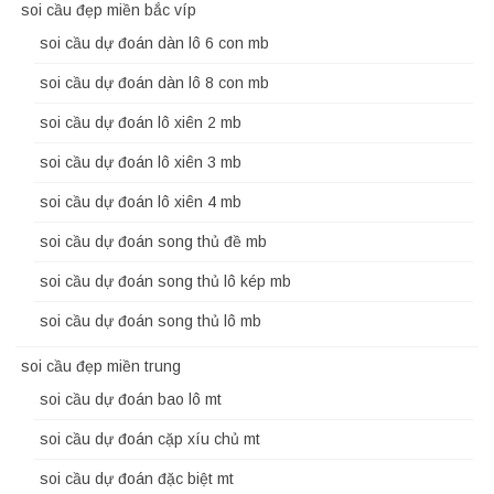
soi cầu đẹp miền bắc víp
soi cầu dự đoán dàn lô 6 con mb
soi cầu dự đoán dàn lô 8 con mb
soi cầu dự đoán lô xiên 2 mb
soi cầu dự đoán lô xiên 3 mb
soi cầu dự đoán lô xiên 4 mb
soi cầu dự đoán song thủ đề mb
soi cầu dự đoán song thủ lô kép mb
soi cầu dự đoán song thủ lô mb
soi cầu đẹp miền trung
soi cầu dự đoán bao lô mt
soi cầu dự đoán cặp xíu chủ mt
soi cầu dự đoán đặc biệt mt