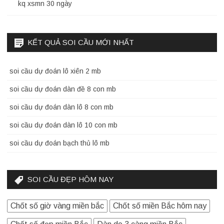
kq xsmn 30 ngày
KẾT QUẢ SOI CẦU MỚI NHẤT
soi cầu dự đoán lô xiên 2 mb
soi cầu dự đoán dàn đề 8 con mb
soi cầu dự đoán dàn lô 8 con mb
soi cầu dự đoán dàn lô 10 con mb
soi cầu dự đoán bạch thủ lô mb
SOI CẦU ĐẸP HÔM NAY
Chốt số giờ vàng miền bắc
Chốt số miền Bắc hôm nay