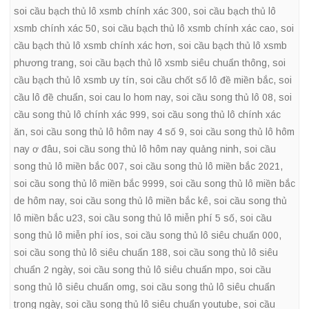
soi cầu bạch thủ lô xsmb chính xác 300
,
soi cầu bạch thủ lô
xsmb chính xác 50
,
soi cầu bạch thủ lô xsmb chính xác cao
,
soi
cầu bạch thủ lô xsmb chính xác hơn
,
soi cầu bạch thủ lô xsmb
phương trang
,
soi cầu bạch thủ lô xsmb siêu chuẩn thông
,
soi
cầu bạch thủ lô xsmb uy tín
,
soi cầu chốt số lô đề miền bắc
,
soi
cầu lô đề chuẩn
,
soi cau lo hom nay
,
soi cầu song thủ lô 08
,
soi
cầu song thủ lô chính xác 999
,
soi cầu song thủ lô chính xác
ăn
,
soi cầu song thủ lô hôm nay 4 số 9
,
soi cầu song thủ lô hôm
nay ơ đâu
,
soi cầu song thủ lô hôm nay quảng ninh
,
soi cầu
song thủ lô miền bắc 007
,
soi cầu song thủ lô miền bắc 2021
,
soi cầu song thủ lô miền bắc 9999
,
soi cầu song thủ lô miền bắc
de hôm nay
,
soi cầu song thủ lô miền bắc kê
,
soi cầu song thủ
lô miền bắc u23
,
soi cầu song thủ lô miễn phí 5 số
,
soi cầu
song thủ lô miễn phí ios
,
soi cầu song thủ lô siêu chuẩn 000
,
soi cầu song thủ lô siêu chuẩn 188
,
soi cầu song thủ lô siêu
chuẩn 2 ngày
,
soi cầu song thủ lô siêu chuẩn mpo
,
soi cầu
song thủ lô siêu chuẩn omg
,
soi cầu song thủ lô siêu chuẩn
trong ngày
,
soi cầu song thủ lô siêu chuẩn youtube
,
soi cầu