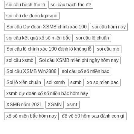
soi cầu bạch thủ lô
soi cầu bạch thủ đề
soi cầu dự đoán kqxsmb
Soi cầu Dự đoán XSMB chính xác 100
soi cầu hôm nay
soi cầu kết quả xổ số miền bắc
soi cầu lô chuẩn
Soi cầu lô chính xác 100 đánh lô không lỗ
soi cầu mb
soi cầu xsmb
Soi cầu XSMB miễn phí ngày hôm nay
Soi cầu XSMB Win2888
soi cầu xổ số miền bắc
Soi lô xiên chuẩn
soi xsmb
sxmb
xo so mien bac
xsmb dự đoán xổ số miền bắc hôm nay
XSMB năm 2021
XSMN
xsmt
xổ số miền bắc hôm nay
đề về 50 hôm sau đánh con gì