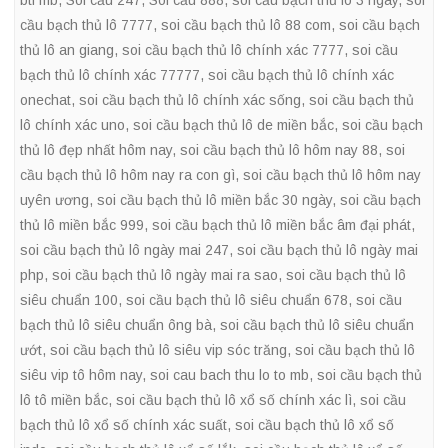
btl mb
,
Soi cầu 247
,
Soi cầu 888
,
soi cầu bạch thủ lô 3 ngày
,
soi
cầu bạch thủ lô 7777
,
soi cầu bạch thủ lô 88 com
,
soi cầu bạch
thủ lô an giang
,
soi cầu bạch thủ lô chính xác 7777
,
soi cầu
bạch thủ lô chính xác 77777
,
soi cầu bạch thủ lô chính xác
onechat
,
soi cầu bạch thủ lô chính xác sống
,
soi cầu bạch thủ
lô chính xác uno
,
soi cầu bạch thủ lô de miền bắc
,
soi cầu bạch
thủ lô đẹp nhất hôm nay
,
soi cầu bạch thủ lô hôm nay 88
,
soi
cầu bạch thủ lô hôm nay ra con gì
,
soi cầu bạch thủ lô hôm nay
uyên ương
,
soi cầu bạch thủ lô miền bắc 30 ngày
,
soi cầu bạch
thủ lô miền bắc 999
,
soi cầu bạch thủ lô miền bắc âm đại phát
,
soi cầu bạch thủ lô ngày mai 247
,
soi cầu bạch thủ lô ngày mai
php
,
soi cầu bạch thủ lô ngày mai ra sao
,
soi cầu bạch thủ lô
siêu chuẩn 100
,
soi cầu bạch thủ lô siêu chuẩn 678
,
soi cầu
bạch thủ lô siêu chuẩn ông bà
,
soi cầu bạch thủ lô siêu chuẩn
ướt
,
soi cầu bạch thủ lô siêu vip sóc trăng
,
soi cầu bạch thủ lô
siêu vip tô hôm nay
,
soi cau bach thu lo to mb
,
soi cầu bạch thủ
lô tô miền bắc
,
soi cầu bạch thủ lô xổ số chính xác lì
,
soi cầu
bạch thủ lô xổ số chính xác suất
,
soi cầu bạch thủ lô xổ số