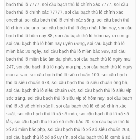
bạch thủ lô 7777
,
soi cầu bạch thủ lô chính xác 7777
,
soi cầu
bạch thủ lô chính xác 77777
,
soi cầu bạch thủ lô chính xác
onechat
,
soi cầu bạch thủ lô chính xác sống
,
soi cầu bạch thủ
lô chính xác uno
,
soi cầu bạch thủ lô đẹp nhất hôm nay
,
soi cầu
bạch thủ lô hôm nay 88
,
soi cầu bạch thủ lô hôm nay ra con gì
,
soi cầu bạch thủ lô hôm nay uyên ương
,
soi cầu bạch thủ lô
miền bắc 30 ngày
,
soi cầu bạch thủ lô miền bắc 999
,
soi cầu
bạch thủ lô miền bắc âm đại phát
,
soi cầu bạch thủ lô ngày mai
247
,
soi cầu bạch thủ lô ngày mai php
,
soi cầu bạch thủ lô ngày
mai ra sao
,
soi cầu bạch thủ lô siêu chuẩn 100
,
soi cầu bạch
thủ lô siêu chuẩn 678
,
soi cầu bạch thủ lô siêu chuẩn ông bà
,
soi cầu bạch thủ lô siêu chuẩn ướt
,
soi cầu bạch thủ lô siêu vip
sóc trăng
,
soi cầu bạch thủ lô siêu vip tô hôm nay
,
soi cầu bạch
thủ lô xổ số chính xác lì
,
soi cầu bạch thủ lô xổ số chính xác
suất
,
soi cầu bạch thủ lô xổ số indo
,
soi cầu bạch thủ lô xổ số
lắk
,
soi cầu bạch thủ lô xổ số miền bắc 20
,
soi cầu bạch thủ lô
xổ số miền bắc php
,
soi cầu bạch thủ lô xổ số siêu chuẩn 268
,
soi cầu bạch thủ lô xổ số uy tín
,
soi cầu bạch thủ lô xsmb ă số
,