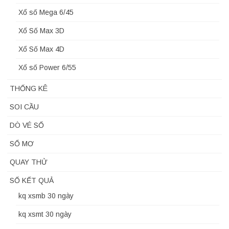
Xổ số Mega 6/45
Xổ Số Max 3D
Xổ Số Max 4D
Xổ số Power 6/55
THỐNG KÊ
SOI CẦU
DÒ VÉ SỐ
SỔ MƠ
QUAY THỬ
SỐ KẾT QUẢ
kq xsmb 30 ngày
kq xsmt 30 ngày