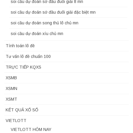
soi cầu dự đoán sớ đầu đuôi giải 8 mn
soi cầu dự đoán sớ đầu đuôi giải đặc biệt mn
soi cầu dự đoán song thủ lô chủ mn
soi cầu dự đoán xíu chủ mn
Tính toán lô đề
Tư vấn lô đề chuẩn 100
TRỰC TIẾP KQXS
XSMB
XSMN
XSMT
KẾT QUẢ XỔ SỐ
VIETLOTT
VIETLOTT HÔM NAY