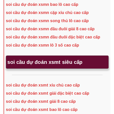
soi cầu dự đoán xsmn bao lô cao cấp
soi cầu dự đoán xsmn cặp xỉu chủ cao cấp
soi cầu dự đoán xsmn song thủ lô cao cấp
soi cầu dự đoán xsmn đầu đuôi giải 8 cao cấp
soi cầu dự đoán xsmn đầu đuôi đặc biệt cao cấp
soi cầu dự đoán xsmn lô 3 số cao cấp
soi cầu dự đoán xsmt siêu cấp
soi cầu dự đoán xsmt xỉu chủ cao cấp
soi cầu dự đoán xsmt giải đặc biệt cao cấp
soi cầu dự đoán xsmt giải 8 cao cấp
soi cầu dự đoán xsmt bao lô cao cấp