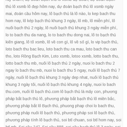
thủ lô xsmb lô đẹp hôm nay
,
dự đoán bạch thủ lô xsmb ngày
mai
,
đoán cầu hôm nay
,
lô bạch thủ là lô nào
,
lo kep bach thu
hom nay
,
lô kép bạch thủ khung 3 ngày
,
lô mb
,
lô miễn phí
,
lô
nuôi bạch thủ 2 ngày
,
lô nuôi bạch thủ khung 3 ngày miễn phí
,
lo to bach thu da nang
,
lo to bach thu dong nai
,
lô to bạch thủ
kiên giang
,
lô tô xsmb
,
lô về con gì
,
lô về số gì
,
lo vip bạch thủ
,
loto bach thu bac lieu
,
loto bach thu ca mau
,
loto bach thu can
tho
,
loto Rồng Bạch Kim
,
Loto xsmb
,
lotoo xsmb
,
lotto bach thu
,
lotto bach thu mb
,
nuôi lô bạch thủ 2 ngày
,
nuoi lo bach thu 2
ngay lo bach thu mb
,
nuoi lo bach thu 5 ngay
,
nuôi lô bạch thủ 7
ngày
,
nuôi lô bạch thủ khung 3 ngày dep nhat
,
nuôi lô bạch thủ
khung 3 ngày tôi
,
nuôi lô bạch thủ khung 4 ngày
,
nuoi lo bach
thu.com
,
nuôi lô bạch thủ.com lô bạch thủ là mấy con
,
phương
pháp bắt bạch thủ lô
,
phương pháp bắt bạch thủ lô miền bắc
,
phương pháp bắt lô Bạch thủ
,
phuong phap choi lo bach thu
,
phương pháp nuôi lô bạch thủ
,
phương pháp soi lô bạch thủ
,
phương pháp tính lô bạch thủ
,
soi btl chuan
,
soi btl hom nay
,
soi