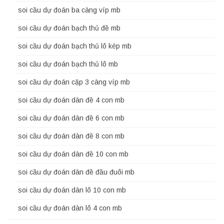
soi cầu dự đoán ba càng víp mb
soi cầu dự đoán bạch thủ đề mb
soi cầu dự đoán bạch thủ lô kép mb
soi cầu dự đoán bạch thủ lô mb
soi cầu dự đoán cặp 3 càng víp mb
soi cầu dự đoán dàn đề 4 con mb
soi cầu dự đoán dàn đề 6 con mb
soi cầu dự đoán dàn đề 8 con mb
soi cầu dự đoán dàn đề 10 con mb
soi cầu dự đoán dàn đề đầu đuôi mb
soi cầu dự đoán dàn lô 10 con mb
soi cầu dự đoán dàn lô 4 con mb