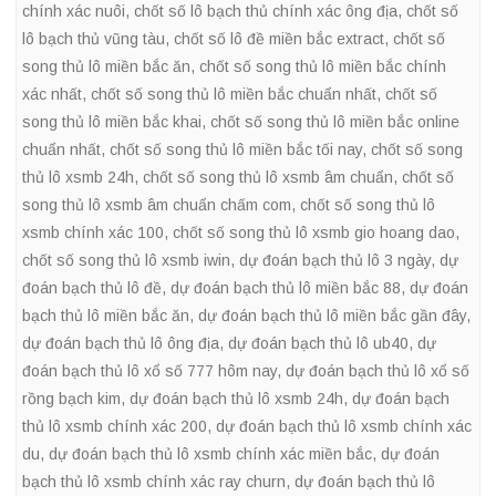
chính xác nuôi
,
chốt số lô bạch thủ chính xác ông địa
,
chốt số
lô bạch thủ vũng tàu
,
chốt số lô đề miền bắc extract
,
chốt số
song thủ lô miền bắc ăn
,
chốt số song thủ lô miền bắc chính
xác nhất
,
chốt số song thủ lô miền bắc chuẩn nhất
,
chốt số
song thủ lô miền bắc khai
,
chốt số song thủ lô miền bắc online
chuẩn nhất
,
chốt số song thủ lô miền bắc tối nay
,
chốt số song
thủ lô xsmb 24h
,
chốt số song thủ lô xsmb âm chuẩn
,
chốt số
song thủ lô xsmb âm chuẩn chấm com
,
chốt số song thủ lô
xsmb chính xác 100
,
chốt số song thủ lô xsmb gio hoang dao
,
chốt số song thủ lô xsmb iwin
,
dự đoán bạch thủ lô 3 ngày
,
dự
đoán bạch thủ lô đề
,
dự đoán bạch thủ lô miền bắc 88
,
dự đoán
bạch thủ lô miền bắc ăn
,
dự đoán bạch thủ lô miền bắc gần đây
,
dự đoán bạch thủ lô ông địa
,
dự đoán bạch thủ lô ub40
,
dự
đoán bạch thủ lô xổ số 777 hôm nay
,
dự đoán bạch thủ lô xổ số
rồng bạch kim
,
dự đoán bạch thủ lô xsmb 24h
,
dự đoán bạch
thủ lô xsmb chính xác 200
,
dự đoán bạch thủ lô xsmb chính xác
du
,
dự đoán bạch thủ lô xsmb chính xác miền bắc
,
dự đoán
bạch thủ lô xsmb chính xác ray churn
,
dự đoán bạch thủ lô