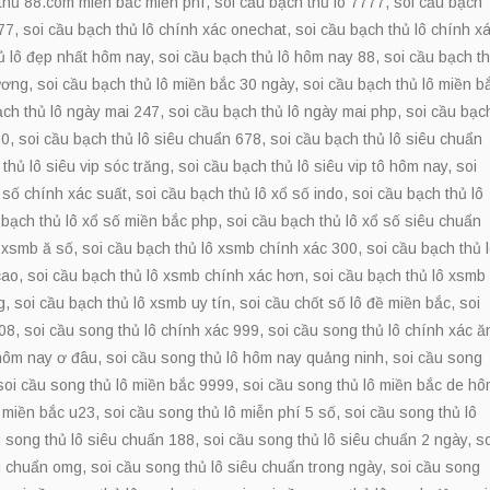
 thủ 88.com miền bắc miễn phí
,
soi cầu bạch thủ lô 7777
,
soi cầu bạch
77
,
soi cầu bạch thủ lô chính xác onechat
,
soi cầu bạch thủ lô chính x
ủ lô đẹp nhất hôm nay
,
soi cầu bạch thủ lô hôm nay 88
,
soi cầu bạch t
ương
,
soi cầu bạch thủ lô miền bắc 30 ngày
,
soi cầu bạch thủ lô miền b
ạch thủ lô ngày mai 247
,
soi cầu bạch thủ lô ngày mai php
,
soi cầu bạc
00
,
soi cầu bạch thủ lô siêu chuẩn 678
,
soi cầu bạch thủ lô siêu chuẩn
thủ lô siêu vip sóc trăng
,
soi cầu bạch thủ lô siêu vip tô hôm nay
,
soi
ổ số chính xác suất
,
soi cầu bạch thủ lô xổ số indo
,
soi cầu bạch thủ lô
 bạch thủ lô xổ số miền bắc php
,
soi cầu bạch thủ lô xổ số siêu chuẩn
ô xsmb ă số
,
soi cầu bạch thủ lô xsmb chính xác 300
,
soi cầu bạch thủ 
cao
,
soi cầu bạch thủ lô xsmb chính xác hơn
,
soi cầu bạch thủ lô xsmb
g
,
soi cầu bạch thủ lô xsmb uy tín
,
soi cầu chốt số lô đề miền bắc
,
soi
 08
,
soi cầu song thủ lô chính xác 999
,
soi cầu song thủ lô chính xác ă
 hôm nay ơ đâu
,
soi cầu song thủ lô hôm nay quảng ninh
,
soi cầu song
soi cầu song thủ lô miền bắc 9999
,
soi cầu song thủ lô miền bắc de h
ô miền bắc u23
,
soi cầu song thủ lô miễn phí 5 số
,
soi cầu song thủ lô
u song thủ lô siêu chuẩn 188
,
soi cầu song thủ lô siêu chuẩn 2 ngày
,
so
êu chuẩn omg
,
soi cầu song thủ lô siêu chuẩn trong ngày
,
soi cầu song