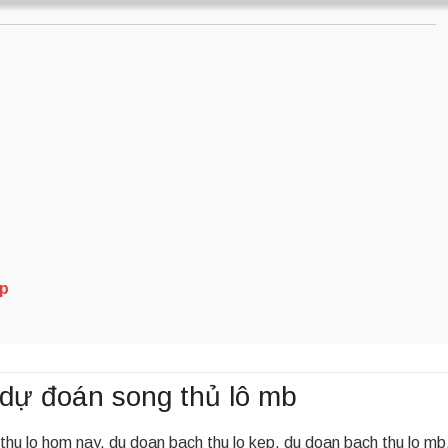
ấp
 dự đoán song thủ lô mb
thu lo hom nay, du doan bach thu lo kep, du doan bach thu lo mb