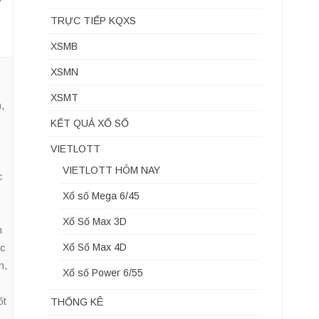
TRỰC TIẾP KQXS
XSMB
XSMN
XSMT
m
,
KẾT QUẢ XỔ SỐ
VIETLOTT
VIETLOTT HÔM NAY
c
Xổ số Mega 6/45
Xổ Số Max 3D
h
Xổ Số Max 4D
ắc
n
,
Xổ số Power 6/55
ốt
THỐNG KÊ