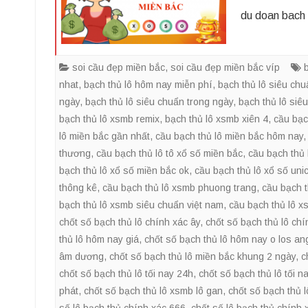
du doan bach 
soi cầu đẹp miền bắc
,
soi cầu đẹp miền bắc víp
nhat
,
bạch thủ lô hôm nay miễn phí
,
bạch thủ lô siêu ch
ngày
,
bạch thủ lô siêu chuẩn trong ngày
,
bạch thủ lô siê
bạch thủ lô xsmb remix
,
bạch thủ lô xsmb xiên 4
,
cầu bạc
lô miền bắc gần nhất
,
cầu bạch thủ lô miền bắc hôm nay
thương
,
cầu bạch thủ lô tô xổ số miền bắc
,
cầu bạch thủ 
bạch thủ lô xổ số miền bắc ok
,
cầu bạch thủ lô xổ số un
thông kê
,
cầu bạch thủ lô xsmb phuong trang
,
cầu bạch 
bạch thủ lô xsmb siêu chuẩn việt nam
,
cầu bạch thủ lô x
chốt số bạch thủ lô chính xác ây
,
chốt số bạch thủ lô ch
thủ lô hôm nay giá
,
chốt số bạch thủ lô hôm nay o los an
âm dương
,
chốt số bạch thủ lô miền bắc khung 2 ngày
,
c
chốt số bạch thủ lô tối nay 24h
,
chốt số bạch thủ lô tối n
phát
,
chốt số bạch thủ lô xsmb lô gan
,
chốt số bạch thủ 
số lô bạch thủ chính xác 666
,
chốt số lô bạch thủ chính 