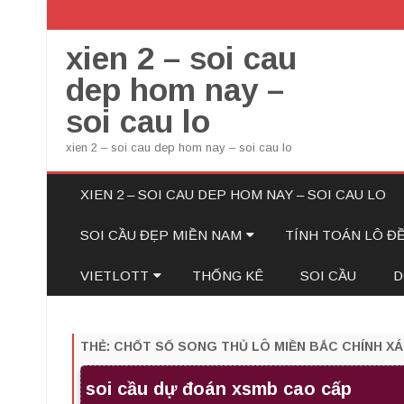
xien 2 – soi cau
dep hom nay –
soi cau lo
xien 2 – soi cau dep hom nay – soi cau lo
XIEN 2 – SOI CAU DEP HOM NAY – SOI CAU LO
SOI CẦU ĐẸP MIỀN NAM
TÍNH TOÁN LÔ Đ
VIETLOTT
THỐNG KÊ
SOI CẦU
D
SOI CẦU DỰ ĐOÁN BAO
LÔ MN
VIETLOTT HÔM NAY
SOI CẦU DỰ ĐOÁN CẶP
THẺ:
CHỐT SỐ SONG THỦ LÔ MIỀN BẮC CHÍNH X
XỔ SỐ MEGA 6/45
XÍU CHỦ MN
soi cầu dự đoán xsmb cao cấp
XỔ SỐ MAX 3D