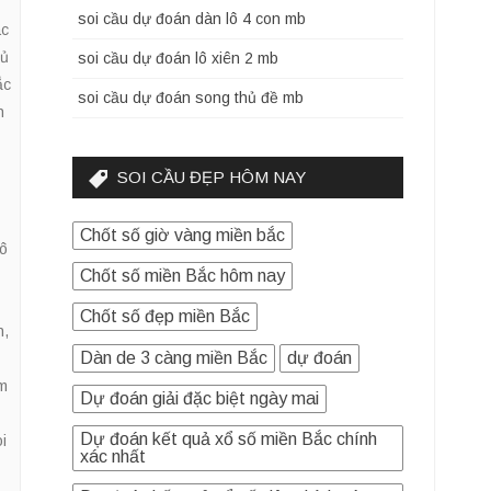
soi cầu dự đoán dàn lô 4 con mb
ác
hủ
soi cầu dự đoán lô xiên 2 mb
ắc
soi cầu dự đoán song thủ đề mb
h
SOI CẦU ĐẸP HÔM NAY
Chốt số giờ vàng miền bắc
lô
Chốt số miền Bắc hôm nay
Chốt số đẹp miền Bắc
n
,
Dàn de 3 càng miền Bắc
dự đoán
ôm
Dự đoán giải đặc biệt ngày mai
Dự đoán kết quả xổ số miền Bắc chính
i
xác nhất