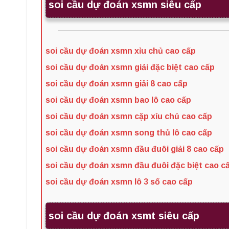
soi cầu dự đoán xsmn siêu cấp
soi cầu dự đoán xsmn xỉu chủ cao cấp
soi cầu dự đoán xsmn giải đặc biệt cao cấp
soi cầu dự đoán xsmn giải 8 cao cấp
soi cầu dự đoán xsmn bao lô cao cấp
soi cầu dự đoán xsmn cặp xỉu chủ cao cấp
soi cầu dự đoán xsmn song thủ lô cao cấp
soi cầu dự đoán xsmn đầu đuôi giải 8 cao cấp
soi cầu dự đoán xsmn đầu đuôi đặc biệt cao c
soi cầu dự đoán xsmn lô 3 số cao cấp
soi cầu dự đoán xsmt siêu cấp