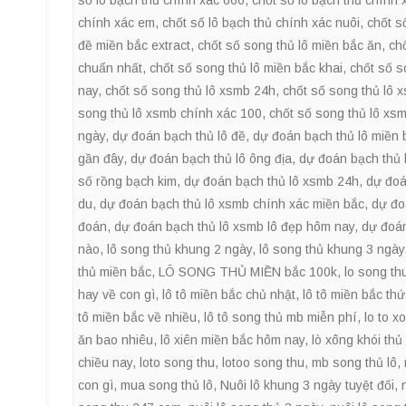
chính xác em
,
chốt số lô bạch thủ chính xác nuôi
,
chốt s
đề miền bắc extract
,
chốt số song thủ lô miền bắc ăn
,
ch
chuẩn nhất
,
chốt số song thủ lô miền bắc khai
,
chốt số s
nay
,
chốt số song thủ lô xsmb 24h
,
chốt số song thủ lô
song thủ lô xsmb chính xác 100
,
chốt số song thủ lô xs
ngày
,
dự đoán bạch thủ lô đề
,
dự đoán bạch thủ lô miền 
gần đây
,
dự đoán bạch thủ lô ông địa
,
dự đoán bạch thủ 
số rồng bạch kim
,
dự đoán bạch thủ lô xsmb 24h
,
dự đoá
du
,
dự đoán bạch thủ lô xsmb chính xác miền bắc
,
dự đo
đoán
,
dự đoán bạch thủ lô xsmb lô đẹp hôm nay
,
dự đoán
nào
,
lô song thủ khung 2 ngày
,
lô song thủ khung 3 ngày
thủ miền bắc
,
LÔ SONG THỦ MIỀN bắc 100k
,
lo song th
hay về con gì
,
lô tô miền bắc chủ nhật
,
lô tô miền bắc thứ
tô miền bắc về nhiều
,
lô tô song thủ mb miễn phí
,
lo to x
ăn bao nhiêu
,
lô xiên miền bắc hôm nay
,
lò xông khói thủ
chiều nay
,
loto song thu
,
lotoo song thu
,
mb song thủ lô
,
con gì
,
mua song thủ lô
,
Nuôi lô khung 3 ngày tuyệt đối
,