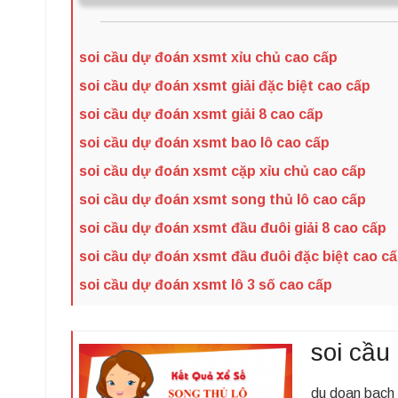
soi cầu dự đoán xsmt xỉu chủ cao cấp
soi cầu dự đoán xsmt giải đặc biệt cao cấp
soi cầu dự đoán xsmt giải 8 cao cấp
soi cầu dự đoán xsmt bao lô cao cấp
soi cầu dự đoán xsmt cặp xỉu chủ cao cấp
soi cầu dự đoán xsmt song thủ lô cao cấp
soi cầu dự đoán xsmt đầu đuôi giải 8 cao cấp
soi cầu dự đoán xsmt đầu đuôi đặc biệt cao c
soi cầu dự đoán xsmt lô 3 số cao cấp
soi cầu
du doan bach 