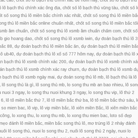
ố lô bạch thủ chính xác ông địa
,
chốt số lô bạch thủ vũng tàu
,
chốt số l
ốt số song thủ lô miền bắc chính xác nhất
,
chốt số song thủ lô miền bắ
ong thủ lô miền bắc online chuẩn nhất
,
chốt số song thủ lô miền bắc tối
 xsmb âm chuẩn
,
chốt số song thủ lô xsmb âm chuẩn chấm com
,
chốt số
mb gio hoang dao
,
chốt số song thủ lô xsmb iwin
,
dự đoán bạch thủ lô 3
bắc 88
,
dự đoán bạch thủ lô miền bắc ăn
,
dự đoán bạch thủ lô miền bắ
lô ub40
,
dự đoán bạch thủ lô xổ số 777 hôm nay
,
dự đoán bạch thủ lô 
n bạch thủ lô xsmb chính xác 200
,
dự đoán bạch thủ lô xsmb chính xá
án bạch thủ lô xsmb chính xác ray churn
,
dự đoán bạch thủ lô xsmb d
 bạch thủ lô xsmb ngày mai
,
dự đoán song thủ lô mb
,
lô bạch thủ là lô
,
lô song thủ là gì
,
lô song thủ mb
,
lo song thu mb an bao nhieu
,
lô son
u nuoi 3 ngay
,
lo song thu nuoi khung 3 ngay
,
lo song thu vip
,
lô thứ 2
 6
,
lô tô miền bắc thứ 7
,
lô tô miền bắc thứ ba
,
lô tô miền bắc thứ sáu
,
l
o so mien bac
,
lô vip
,
lô vip miền bắc
,
lô xiên miền Bắc
,
lô xiên miền bắc
 công
,
lo xong thu
,
lo xong thu mb
,
lo xong thu mien bac
,
loto số đẹp
mẹo đánh lô miền bắc
,
miền bắc song thủ lô
,
mơ trúng lô 2 nháy đánh
nuôi lô song thủ
,
nuoi lo song thu 2
,
nuôi lô song thủ 2 ngày
,
nuoi lo