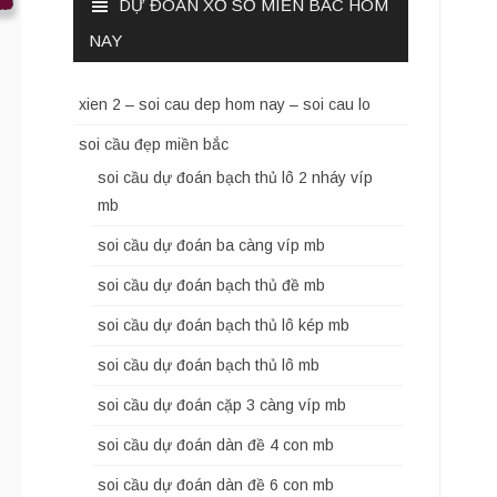
DỰ ĐOÁN XỔ SỐ MIỀN BẮC HÔM
NAY
SOI CẦU DỰ ĐOÁN GIẢI
TÁM MT
xien 2 – soi cau dep hom nay – soi cau lo
SOI CẦU DỰ ĐOÁN LÔ 3
soi cầu đẹp miền bắc
SỐ MT
soi cầu dự đoán bạch thủ lô 2 nháy víp
mb
SOI CẦU DỰ ĐOÁN SỚ
soi cầu dự đoán ba càng víp mb
ĐẦU ĐUÔI GIẢI 8 MT
soi cầu dự đoán bạch thủ đề mb
SOI CẦU DỰ ĐOÁN SỚ
soi cầu dự đoán bạch thủ lô kép mb
ĐẦU ĐUÔI GIẢI ĐẶC BIỆT
MT
soi cầu dự đoán bạch thủ lô mb
soi cầu dự đoán cặp 3 càng víp mb
SOI CẦU DỰ ĐOÁN SONG
soi cầu dự đoán dàn đề 4 con mb
THỦ LÔ CHỦ MT
soi cầu dự đoán dàn đề 6 con mb