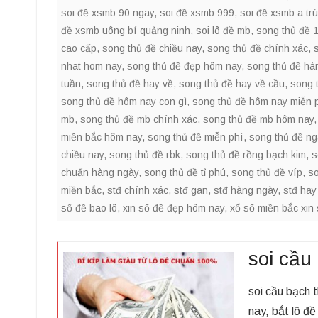
soi đề xsmb 90 ngay
,
soi đề xsmb 999
,
soi đề xsmb a tr
đề xsmb uông bí quảng ninh
,
soi lô đề mb
,
song thủ đề 
cao cấp
,
song thủ đề chiều nay
,
song thủ đề chính xác
,
nhat hom nay
,
song thủ đề đẹp hôm nay
,
song thủ đề hà
tuần
,
song thủ đề hay về
,
song thủ đề hay về cầu
,
song 
song thủ đề hôm nay con gì
,
song thủ đề hôm nay miễn 
mb
,
song thủ đề mb chính xác
,
song thủ đề mb hôm nay
miền bắc hôm nay
,
song thủ đề miễn phí
,
song thủ đề ng
chiều nay
,
song thủ đề rbk
,
song thủ đề rồng bạch kim
,
s
chuẩn hàng ngày
,
song thủ đề tỉ phú
,
song thủ đề víp
,
s
miền bắc
,
stđ chính xác
,
stđ gan
,
stđ hàng ngày
,
stđ hay
số đề bao lô
,
xin số đề đẹp hôm nay
,
xổ số miền bắc xin
soi cầu
soi cầu bạch 
nay, bắt lô đề