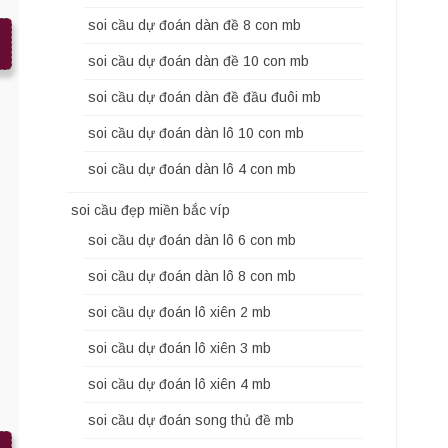
SOI CẦU DỰ ĐOÁN XÍU
soi cầu dự đoán dàn đề 8 con mb
CHỦ MT
soi cầu dự đoán dàn đề 10 con mb
soi cầu dự đoán dàn đề đầu đuôi mb
soi cầu dự đoán dàn lô 10 con mb
soi cầu dự đoán dàn lô 4 con mb
soi cầu đẹp miền bắc víp
soi cầu dự đoán dàn lô 6 con mb
soi cầu dự đoán dàn lô 8 con mb
soi cầu dự đoán lô xiên 2 mb
soi cầu dự đoán lô xiên 3 mb
soi cầu dự đoán lô xiên 4 mb
soi cầu dự đoán song thủ đề mb