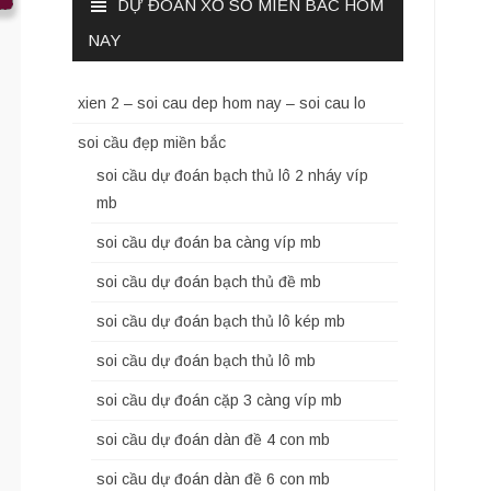
DỰ ĐOÁN XỔ SỐ MIỀN BẮC HÔM
NAY
SOI CẦU DỰ ĐOÁN GIẢI
TÁM MT
xien 2 – soi cau dep hom nay – soi cau lo
SOI CẦU DỰ ĐOÁN LÔ 3
soi cầu đẹp miền bắc
SỐ MT
soi cầu dự đoán bạch thủ lô 2 nháy víp
mb
SOI CẦU DỰ ĐOÁN SỚ
soi cầu dự đoán ba càng víp mb
ĐẦU ĐUÔI GIẢI 8 MT
soi cầu dự đoán bạch thủ đề mb
SOI CẦU DỰ ĐOÁN SỚ
soi cầu dự đoán bạch thủ lô kép mb
ĐẦU ĐUÔI GIẢI ĐẶC BIỆT
MT
soi cầu dự đoán bạch thủ lô mb
soi cầu dự đoán cặp 3 càng víp mb
SOI CẦU DỰ ĐOÁN SONG
soi cầu dự đoán dàn đề 4 con mb
THỦ LÔ CHỦ MT
soi cầu dự đoán dàn đề 6 con mb