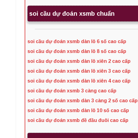
THỦ LÔ CHỦ MN
soi cầu dự đoán xsmb chuẩn
SOI CẦU DỰ ĐOÁN XÍU
CHỦ MN
soi cầu dự đoán xsmb dàn lô 6 số cao cấp
soi cầu dự đoán xsmb dàn lô 8 số cao cấp
soi cầu dự đoán xsmb dàn lô xiên 2 cao cấp
soi cầu dự đoán xsmb dàn lô xiên 3 cao cấp
soi cầu dự đoán xsmb dàn lô xiên 4 cao cấp
soi cầu dự đoán xsmb 3 càng cao cấp
soi cầu dự đoán xsmb dàn 3 càng 2 số cao cấp
soi cầu dự đoán xsmb dàn lô 10 số cao cấp
soi cầu dự đoán xsmb đề đầu đuôi cao cấp