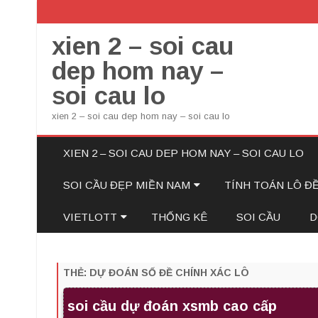
xien 2 – soi cau
dep hom nay –
soi cau lo
xien 2 – soi cau dep hom nay – soi cau lo
XIEN 2 – SOI CAU DEP HOM NAY – SOI CAU LO
SOI CẦU ĐẸP MIỀN NAM
TÍNH TOÁN LÔ Đ
VIETLOTT
THỐNG KÊ
SOI CẦU
D
SOI CẦU DỰ ĐOÁN BAO
LÔ MN
VIETLOTT HÔM NAY
SOI CẦU DỰ ĐOÁN CẶP
THẺ:
DỰ ĐOÁN SỐ ĐỀ CHÍNH XÁC LÔ
XỔ SỐ MEGA 6/45
XÍU CHỦ MN
soi cầu dự đoán xsmb cao cấp
XỔ SỐ MAX 3D