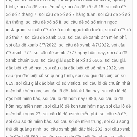
bình
,
soi cầu đề vip miền bắc
,
soi cầu đề xổ số 15
,
soi cầu đề
xổ số 4 tháng 7
,
soi cầu đề xổ số 7 hàng tuần
,
soi cầu đề xổ số
ăn thông
,
soi cầu đề xổ số it
,
soi cầu đề xổ số minh ngọc
instagram
,
soi cầu đề xổ số minh ngọc tuần trước
,
soi cầu đề xổ
số thứ 7
,
soi cầu đề xsmb 100
,
soi cầu đề xsmb 24h miễn phí
,
soi cầu đề xsmb 3/7/2022
,
soi cầu đề xsmb 4/7/2022
,
soi cầu
đề xsmb 777
,
soi cầu đề xsmb 7777 ngày hôm nay
,
soi cầu đề
xsmb chuẩn 100
,
soi cầu giải đặc biệt xổ số 6666
,
soi cầu giải
đặc biệt xổ số hcm
,
soi cầu giải đặc biệt xổ số năm 2022
,
soi
cầu giải đặc biệt xổ số quảng bình
,
soi cầu giải đặc biệt xổ số
u19
,
soi cầu giải đặc biệt xổ số vietlott
,
soi cầu lô đề chuẩn nhất
miền bắc hôm nay
,
soi cầu lô đề daklak hôm nay
,
soi cầu lô đề
đặc biệt miền bắc
,
soi cầu lô đề hôm nay 6886
,
soi cầu lô đề
hôm nay miền nam
,
soi cầu lô đề kon tum hôm nay
,
soi cầu lô đề
miền bắc ngày 27
,
soi cầu lô đề xsmb miễn phí
,
soi cầu số đề
,
soi cầu số đề miền bắc
,
soi cầu số đề miền trung
,
soi cầu song
thủ đề quảng ninh
,
soi cầu xsmb giải đặc biệt 202
,
soi cầu xsmb
giải đặc biệt 360
,
soi cầu xsmb giải đặc biệt âm nhạc
,
soi cầu