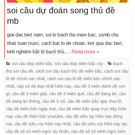
soi cầu dự đoán song thủ đề
mb
giai dac biet nam, soi lo bach thu mien bac, xsmb chu
nhat tuan truoc, cach bat lo de chuan, ket qua dac biet,
kinh nghiệm bắt lô bạch thủ,…
Read more »
soi cầu đẹp miền bắc
,
soi cầu đẹp miền bắc víp
bạch
thủ soi cầu đề
,
cách soi cầu bạch thủ đề miền bắc
,
cách soi cầu
lô đề chính xác nhất
,
cách soi cầu lô đề miền bắc chính xác
nhất
,
cặp số đề đẹp nhất hôm nay
,
cầu đề 3 miền đánh đề con
gì
,
cầu đề 3 miền giải
,
cầu đề 3 miền quê
,
cầu đề đang ăn
,
cầu
đề đang ăn thông
,
cầu đề ít số
,
cầu đề miền bắc app chơi lô
,
cầu đề miền bắc ngày mai
,
cầu đề miền bắc quay trực tiếp hôm
nay
,
cầu đề miền bắc youtube
,
cầu đề siêu vip hôm nay đồng
nai
,
cầu đề siêu víp hôm nay nhất
,
cầu đề siêu víp hôm nay vip
,
cầu đề xổ số minh ngoc dự đoán
,
cầu đề xổ số minh ngoc kiên