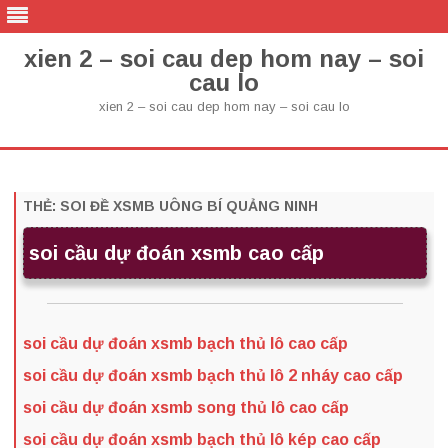
xien 2 – soi cau dep hom nay – soi
cau lo
xien 2 – soi cau dep hom nay – soi cau lo
Skip
to
content
THẺ:
SOI ĐỀ XSMB UÔNG BÍ QUẢNG NINH
soi cầu dự đoán xsmb cao cấp
soi cầu dự đoán xsmb bạch thủ lô cao cấp
soi cầu dự đoán xsmb bạch thủ lô 2 nháy cao cấp
soi cầu dự đoán xsmb song thủ lô cao cấp
soi cầu dự đoán xsmb bạch thủ lô kép cao cấp