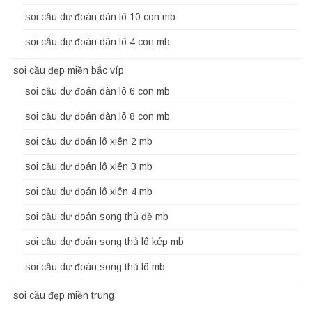
soi cầu dự đoán dàn lô 10 con mb
soi cầu dự đoán dàn lô 4 con mb
soi cầu đẹp miền bắc víp
soi cầu dự đoán dàn lô 6 con mb
soi cầu dự đoán dàn lô 8 con mb
soi cầu dự đoán lô xiên 2 mb
soi cầu dự đoán lô xiên 3 mb
soi cầu dự đoán lô xiên 4 mb
soi cầu dự đoán song thủ đề mb
soi cầu dự đoán song thủ lô kép mb
soi cầu dự đoán song thủ lô mb
soi cầu đẹp miền trung