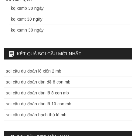
kq xsmb 30 ngày
kq xsmt 30 ngày
kq xsmn 30 ngày
KẾT QUẢ SOI CẦU MỚI NHẤT
soi cầu dự đoán lô xiên 2 mb
soi cầu dự đoán dàn đề 8 con mb
soi cầu dự đoán dàn lô 8 con mb
soi cầu dự đoán dàn lô 10 con mb
soi cầu dự đoán bạch thủ lô mb