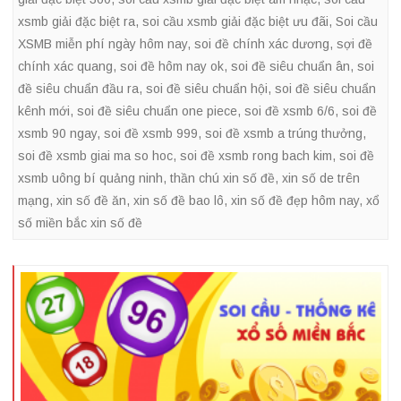
xsmb giải đặc biệt ra
,
soi cầu xsmb giải đặc biệt ưu đãi
,
Soi cầu
XSMB miễn phí ngày hôm nay
,
soi đề chính xác dương
,
sợi đề
chính xác quang
,
soi đề hôm nay ok
,
soi đề siêu chuẩn ân
,
soi
đề siêu chuẩn đầu ra
,
soi đề siêu chuẩn hội
,
soi đề siêu chuẩn
kênh mới
,
soi đề siêu chuẩn one piece
,
soi đề xsmb 6/6
,
soi đề
xsmb 90 ngay
,
soi đề xsmb 999
,
soi đề xsmb a trúng thưởng
,
soi đề xsmb giai ma so hoc
,
soi đề xsmb rong bach kim
,
soi đề
xsmb uông bí quảng ninh
,
thần chú xin số đề
,
xin số de trên
mạng
,
xin số đề ăn
,
xin số đề bao lô
,
xin số đề đẹp hôm nay
,
xổ
số miền bắc xin số đề