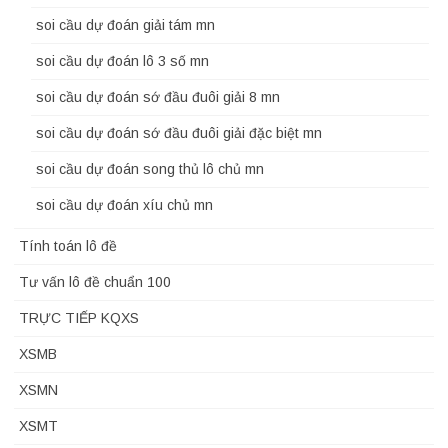
soi cầu dự đoán giải tám mn
soi cầu dự đoán lô 3 số mn
soi cầu dự đoán sớ đầu đuôi giải 8 mn
soi cầu dự đoán sớ đầu đuôi giải đặc biệt mn
soi cầu dự đoán song thủ lô chủ mn
soi cầu dự đoán xíu chủ mn
Tính toán lô đề
Tư vấn lô đề chuẩn 100
TRỰC TIẾP KQXS
XSMB
XSMN
XSMT