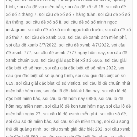
bình
,
soi cầu đề vip miền bắc
,
soi cầu đề xổ số 15
,
soi cầu đề
xổ số 4 tháng 7
,
soi cầu đề xổ số 7 hàng tuần
,
soi cầu đề xổ số
ăn thông
,
soi cầu đề xổ số it
,
soi cầu đề xổ số minh ngọc
instagram
,
soi cầu đề xổ số minh ngọc tuần trước
,
soi cầu đề xổ
số thứ 7
,
soi cầu đề xsmb 100
,
soi cầu đề xsmb 24h miễn phí
,
soi cầu đề xsmb 3/7/2022
,
soi cầu đề xsmb 4/7/2022
,
soi cầu
đề xsmb 777
,
soi cầu đề xsmb 7777 ngày hôm nay
,
soi cầu đề
xsmb chuẩn 100
,
soi cầu giải đặc biệt xổ số 6666
,
soi cầu giải
đặc biệt xổ số hcm
,
soi cầu giải đặc biệt xổ số năm 2022
,
soi
cầu giải đặc biệt xổ số quảng bình
,
soi cầu giải đặc biệt xổ số
u19
,
soi cầu giải đặc biệt xổ số vietlott
,
soi cầu lô đề chuẩn nhất
miền bắc hôm nay
,
soi cầu lô đề daklak hôm nay
,
soi cầu lô đề
đặc biệt miền bắc
,
soi cầu lô đề hôm nay 6886
,
soi cầu lô đề
hôm nay miền nam
,
soi cầu lô đề kon tum hôm nay
,
soi cầu lô đề
miền bắc ngày 27
,
soi cầu lô đề xsmb miễn phí
,
soi cầu số đề
,
soi cầu số đề miền bắc
,
soi cầu số đề miền trung
,
soi cầu song
thủ đề quảng ninh
,
soi cầu xsmb giải đặc biệt 202
,
soi cầu xsmb
giải đặc biệt 360
,
soi cầu xsmb giải đặc biệt âm nhạc
,
soi cầu