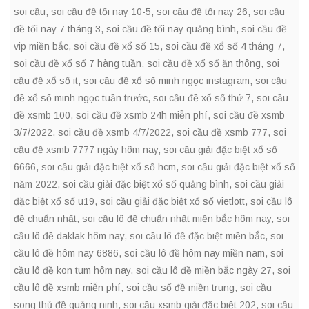
soi cầu
,
soi cầu đề tối nay 10-5
,
soi cầu đề tối nay 26
,
soi cầu
đề tối nay 7 tháng 3
,
soi cầu đề tối nay quảng bình
,
soi cầu đề
vip miền bắc
,
soi cầu đề xổ số 15
,
soi cầu đề xổ số 4 tháng 7
,
soi cầu đề xổ số 7 hàng tuần
,
soi cầu đề xổ số ăn thông
,
soi
cầu đề xổ số it
,
soi cầu đề xổ số minh ngọc instagram
,
soi cầu
đề xổ số minh ngọc tuần trước
,
soi cầu đề xổ số thứ 7
,
soi cầu
đề xsmb 100
,
soi cầu đề xsmb 24h miễn phí
,
soi cầu đề xsmb
3/7/2022
,
soi cầu đề xsmb 4/7/2022
,
soi cầu đề xsmb 777
,
soi
cầu đề xsmb 7777 ngày hôm nay
,
soi cầu giải đặc biệt xổ số
6666
,
soi cầu giải đặc biệt xổ số hcm
,
soi cầu giải đặc biệt xổ số
năm 2022
,
soi cầu giải đặc biệt xổ số quảng bình
,
soi cầu giải
đặc biệt xổ số u19
,
soi cầu giải đặc biệt xổ số vietlott
,
soi cầu lô
đề chuẩn nhất
,
soi cầu lô đề chuẩn nhất miền bắc hôm nay
,
soi
cầu lô đề daklak hôm nay
,
soi cầu lô đề đặc biệt miền bắc
,
soi
cầu lô đề hôm nay 6886
,
soi cầu lô đề hôm nay miền nam
,
soi
cầu lô đề kon tum hôm nay
,
soi cầu lô đề miền bắc ngày 27
,
soi
cầu lô đề xsmb miễn phí
,
soi cầu số đề miền trung
,
soi cầu
song thủ đề quảng ninh
,
soi cầu xsmb giải đặc biệt 202
,
soi cầu