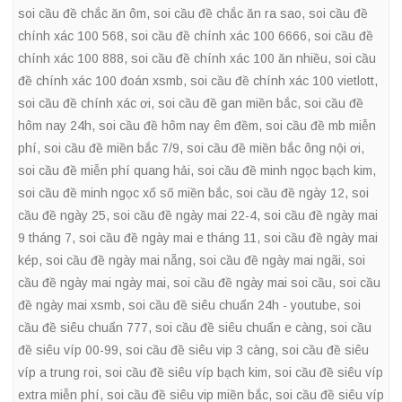
soi cầu đề chắc ăn ôm
,
soi cầu đề chắc ăn ra sao
,
soi cầu đề
chính xác 100 568
,
soi cầu đề chính xác 100 6666
,
soi cầu đề
chính xác 100 888
,
soi cầu đề chính xác 100 ăn nhiều
,
soi cầu
đề chính xác 100 đoán xsmb
,
soi cầu đề chính xác 100 vietlott
,
soi cầu đề chính xác ơi
,
soi cầu đề gan miền bắc
,
soi cầu đề
hôm nay 24h
,
soi cầu đề hôm nay êm đềm
,
soi cầu đề mb miễn
phí
,
soi cầu đề miền bắc 7/9
,
soi cầu đề miền bắc ông nội ơi
,
soi cầu đề miễn phí quang hải
,
soi cầu đề minh ngọc bạch kim
,
soi cầu đề minh ngọc xổ số miền bắc
,
soi cầu đề ngày 12
,
soi
cầu đề ngày 25
,
soi cầu đề ngày mai 22-4
,
soi cầu đề ngày mai
9 tháng 7
,
soi cầu đề ngày mai e tháng 11
,
soi cầu đề ngày mai
kép
,
soi cầu đề ngày mai nẵng
,
soi cầu đề ngày mai ngãi
,
soi
cầu đề ngày mai ngày mai
,
soi cầu đề ngày mai soi cầu
,
soi cầu
đề ngày mai xsmb
,
soi cầu đề siêu chuẩn 24h - youtube
,
soi
cầu đề siêu chuẩn 777
,
soi cầu đề siêu chuẩn e càng
,
soi cầu
đề siêu víp 00-99
,
soi cầu đề siêu vip 3 càng
,
soi cầu đề siêu
víp a trung roi
,
soi cầu đề siêu víp bạch kim
,
soi cầu đề siêu víp
extra miễn phí
,
soi cầu đề siêu vip miền bắc
,
soi cầu đề siêu víp