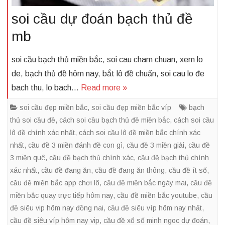
soi cầu dự đoán bạch thủ đề
mb
soi cầu bạch thủ miền bắc, soi cau cham chuan, xem lo
de, bạch thủ đề hôm nay, bắt lô đề chuẩn, soi cau lo đe
bach thu, lo bach…
Read more »
soi cầu đẹp miền bắc
,
soi cầu đẹp miền bắc víp
bạch
thủ soi cầu đề
,
cách soi cầu bạch thủ đề miền bắc
,
cách soi cầu
lô đề chính xác nhất
,
cách soi cầu lô đề miền bắc chính xác
nhất
,
cầu đề 3 miền đánh đề con gì
,
cầu đề 3 miền giải
,
cầu đề
3 miền quê
,
cầu đề bạch thủ chính xác
,
cầu đề bạch thủ chính
xác nhất
,
cầu đề đang ăn
,
cầu đề đang ăn thông
,
cầu đề ít số
,
cầu đề miền bắc app chơi lô
,
cầu đề miền bắc ngày mai
,
cầu đề
miền bắc quay trực tiếp hôm nay
,
cầu đề miền bắc youtube
,
cầu
đề siêu vip hôm nay đồng nai
,
cầu đề siêu víp hôm nay nhất
,
cầu đề siêu víp hôm nay vip
,
cầu đề xổ số minh ngoc dự đoán
,