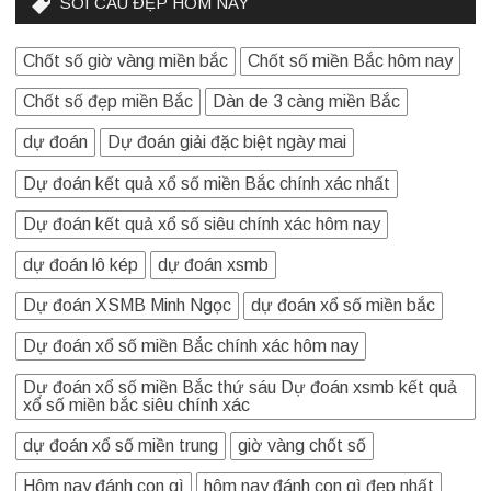
SOI CẦU ĐẸP HÔM NAY
Chốt số giờ vàng miền bắc
Chốt số miền Bắc hôm nay
Chốt số đẹp miền Bắc
Dàn de 3 càng miền Bắc
dự đoán
Dự đoán giải đặc biệt ngày mai
Dự đoán kết quả xổ số miền Bắc chính xác nhất
Dự đoán kết quả xổ số siêu chính xác hôm nay
dự đoán lô kép
dự đoán xsmb
Dự đoán XSMB Minh Ngọc
dự đoán xổ số miền bắc
Dự đoán xổ số miền Bắc chính xác hôm nay
Dự đoán xổ số miền Bắc thứ sáu Dự đoán xsmb kết quả
xổ số miền bắc siêu chính xác
dự đoán xổ số miền trung
giờ vàng chốt số
Hôm nay đánh con gì
hôm nay đánh con gì đẹp nhất