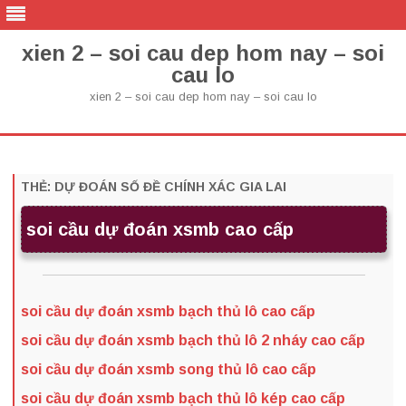
xien 2 – soi cau dep hom nay – soi
cau lo
xien 2 – soi cau dep hom nay – soi cau lo
Skip
to
content
THẺ:
DỰ ĐOÁN SỐ ĐỀ CHÍNH XÁC GIA LAI
soi cầu dự đoán xsmb cao cấp
soi cầu dự đoán xsmb bạch thủ lô cao cấp
soi cầu dự đoán xsmb bạch thủ lô 2 nháy cao cấp
soi cầu dự đoán xsmb song thủ lô cao cấp
soi cầu dự đoán xsmb bạch thủ lô kép cao cấp