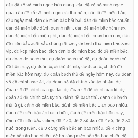
cầu đề xổ số minh ngoc kiên giang
,
cầu đề xổ số minh ngoc
qua
,
cầu đề xổ số minh ngọc rồi thứ năm
,
cầu lô đề miền bắc
,
cầu ngày mai
,
dàn đề miền bắc bất bại
,
dàn đề miền bắc chuẩn
,
dàn đề miền bắc đánh quanh năm
,
dàn đề miền bắc hôm nay
,
dàn đề miền bắc miễn phí
,
dàn đề miền bắc ngày hôm nay
,
dàn
đề miền bắc xuất sắc chúng rất cao
,
de bach thu mien bac sieu
vip
,
de kep mien bac
,
dien dan lo de mien bac
,
dò đề miền bắc
,
du doan de bach thu
,
dự đoán bạch thủ đề
,
dự đoán bạch thủ
đề hôm nay
,
dự đoán bạch thủ đề mb
,
dự đoán bạch thủ đề
miền bắc hôm nay
,
dự đoán bạch thủ đề ngày hôm nay
,
dự đoán
số đề chính xác 4d
,
dự đoán số đề chính xác ăn nhiều
,
dự
đoán số đề chính xác gia lai
,
dự đoán số đề chính xác lô
,
dự
đoán số đề chính xác uy tín
,
đánh đề bạch thủ
,
đánh đề bạch
thủ là gì
,
đánh đề miền bắc
,
đánh đề miền bắc 1 ăn bao nhiêu
,
đánh đề miền bắc ăn bao nhiêu
,
đánh đề miền bắc hôm nay
,
đánh đề miền bắc online
,
đề 2 số
,
đề 2 số dan đề 2 số
,
đề 2 số
nuôi trong tuần
,
đề 3 càng miền bắc an bao nhiêu
,
đề 4 càng
miền bắc ăn bao nhiêu
,
đề ba càng miền bắc ăn bao nhiêu đề