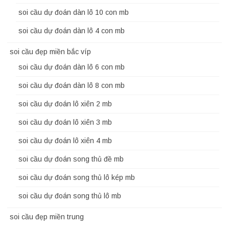
soi cầu dự đoán dàn lô 10 con mb
soi cầu dự đoán dàn lô 4 con mb
soi cầu đẹp miền bắc víp
soi cầu dự đoán dàn lô 6 con mb
soi cầu dự đoán dàn lô 8 con mb
soi cầu dự đoán lô xiên 2 mb
soi cầu dự đoán lô xiên 3 mb
soi cầu dự đoán lô xiên 4 mb
soi cầu dự đoán song thủ đề mb
soi cầu dự đoán song thủ lô kép mb
soi cầu dự đoán song thủ lô mb
soi cầu đẹp miền trung