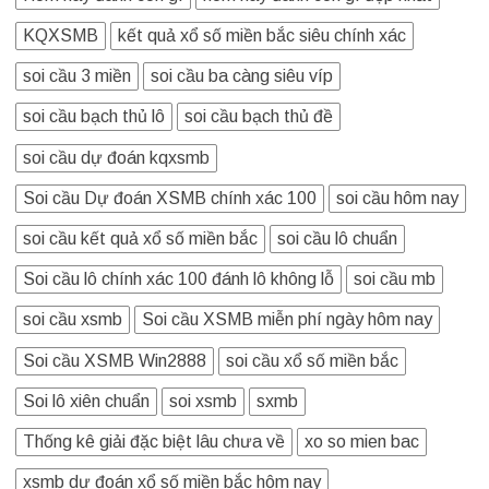
KQXSMB
kết quả xổ số miền bắc siêu chính xác
soi cầu 3 miền
soi cầu ba càng siêu víp
soi cầu bạch thủ lô
soi cầu bạch thủ đề
soi cầu dự đoán kqxsmb
Soi cầu Dự đoán XSMB chính xác 100
soi cầu hôm nay
soi cầu kết quả xổ số miền bắc
soi cầu lô chuẩn
Soi cầu lô chính xác 100 đánh lô không lỗ
soi cầu mb
soi cầu xsmb
Soi cầu XSMB miễn phí ngày hôm nay
Soi cầu XSMB Win2888
soi cầu xổ số miền bắc
Soi lô xiên chuẩn
soi xsmb
sxmb
Thống kê giải đặc biệt lâu chưa về
xo so mien bac
xsmb dự đoán xổ số miền bắc hôm nay