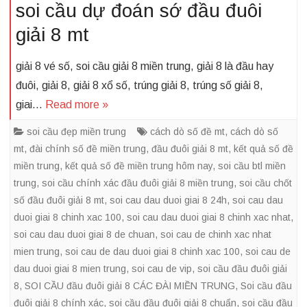
soi cầu dự đoán sớ đầu đuôi
giải 8 mt
giải 8 vé số, soi cầu giải 8 miền trung, giải 8 là đầu hay
đuôi, giải 8, giải 8 xổ số, trúng giải 8, trúng số giải 8,
giai…
Read more »
soi cầu đẹp miền trung
cách dò số đề mt
,
cách dò số
mt
,
đài chính số đề miền trung
,
đầu đuôi giải 8 mt
,
kết quả số đề
miền trung
,
kết quả số đề miền trung hôm nay
,
soi cầu btl miền
trung
,
soi cầu chính xác đầu đuôi giải 8 miền trung
,
soi cầu chốt
số đầu đuôi giải 8 mt
,
soi cau dau duoi giai 8 24h
,
soi cau dau
duoi giai 8 chinh xac 100
,
soi cau dau duoi giai 8 chinh xac nhat
,
soi cau dau duoi giai 8 de chuan
,
soi cau de chinh xac nhat
mien trung
,
soi cau de dau duoi giai 8 chinh xac 100
,
soi cau de
dau duoi giai 8 mien trung
,
soi cau de vip
,
soi cầu đầu đuôi giải
8
,
SOI CẦU đầu đuôi giải 8 CÁC ĐÀI MIỀN TRUNG
,
Soi cầu đầu
đuôi giải 8 chính xác
,
soi cầu đầu đuôi giải 8 chuẩn
,
soi cầu đầu