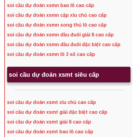
soi cầu dự đoán xsmn bao lô cao cấp
soi cầu dự đoán xsmn cặp xỉu chủ cao cấp
soi cầu dự đoán xsmn song thủ lô cao cấp
soi cầu dự đoán xsmn đầu đuôi giải 8 cao cấp
soi cầu dự đoán xsmn đầu đuôi đặc biệt cao cấp
soi cầu dự đoán xsmn lô 3 số cao cấp
soi cầu dự đoán xsmt siêu cấp
soi cầu dự đoán xsmt xỉu chủ cao cấp
soi cầu dự đoán xsmt giải đặc biệt cao cấp
soi cầu dự đoán xsmt giải 8 cao cấp
soi cầu dự đoán xsmt bao lô cao cấp