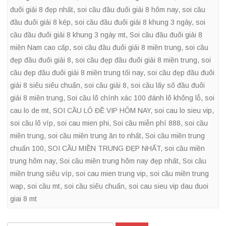
đuôi giải 8 đẹp nhất
,
soi cầu đầu đuôi giải 8 hôm nay
,
soi cầu
đầu đuôi giải 8 kép
,
soi cầu đầu đuôi giải 8 khung 3 ngày
,
soi
cầu đầu đuôi giải 8 khung 3 ngày mt
,
Soi cầu đầu đuôi giải 8
miền Nam cao cấp
,
soi cầu đầu đuôi giải 8 miền trung
,
soi cầu
đẹp đầu đuôi giải 8
,
soi cầu đẹp đầu đuôi giải 8 miền trung
,
soi
cầu đẹp đầu đuôi giải 8 miền trung tối nay
,
soi cầu đẹp đầu đuôi
giải 8 siêu siêu chuẩn
,
soi cầu giải 8
,
soi cầu lấy số đầu đuôi
giải 8 miền trung
,
Soi cầu lô chính xác 100 đánh lô không lỗ
,
soi
cau lo de mt
,
SOI CẦU LÔ ĐỀ VIP HÔM NAY
,
soi cau lo sieu vip
,
soi cầu lô víp
,
soi cau mien phi
,
Soi cầu miễn phí 888
,
soi cầu
miền trung
,
soi cầu miền trung ăn to nhất
,
Soi cầu miền trung
chuẩn 100
,
SOI CẦU MIỀN TRUNG ĐẸP NHẤT
,
soi cầu miền
trung hôm nay
,
Soi cầu miền trung hôm nay đẹp nhất
,
Soi cầu
miền trung siêu víp
,
soi cau mien trung vip
,
soi cầu miền trung
wap
,
soi cầu mt
,
soi cầu siêu chuẩn
,
soi cau sieu vip dau duoi
giai 8 mt